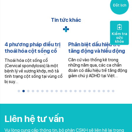
Đặt lịch
Tin tức khác
Kiểm tra
sức
khỏe
4 phương pháp điều trị
Phân biệt dấu hiệu trẻ
thoái hóa cột sống cổ
tăng động và hiếu động
không dùng thuốc
Căn cứ vào thống kê trong
Thoái hóa cột sống cổ
những năm qua, các ca chẩn
(Cervical spondylosis) là một
đoán có dấu hiệu trẻ tăng động
bệnh lý về xương khớp, mô tả
giảm chú ý ADHD tại Việt…
tình trạng cột sống tại vùng cổ
bị suy…
Liên hệ tư vấn
Vui lòng cung cấp thông tin, bộ phận CSKH sẽ liên hệ lại trong