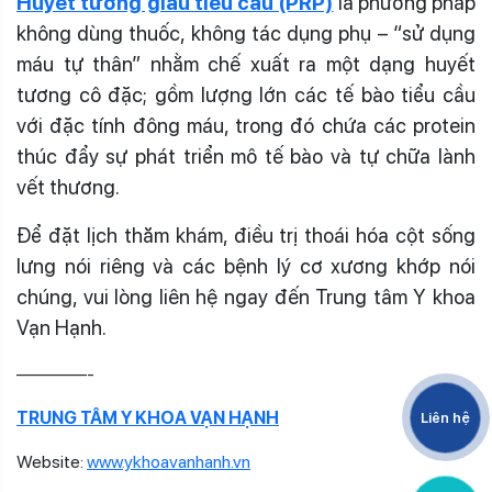
Huyết tương giàu tiểu cầu (PRP)
là phương pháp
không dùng thuốc, không tác dụng phụ – “sử dụng
máu tự thân” nhằm chế xuất ra một dạng huyết
tương cô đặc; gồm lượng lớn các tế bào tiểu cầu
với đặc tính đông máu, trong đó chứa các protein
thúc đẩy sự phát triển mô tế bào và tự chữa lành
vết thương.
Để đặt lịch thăm khám, điều trị thoái hóa cột sống
lưng nói riêng và các bệnh lý cơ xương khớp nói
chúng, vui lòng liên hệ ngay đến Trung tâm Y khoa
Vạn Hạnh.
————-
TRUNG TÂM Y KHOA VẠN HẠNH
Liên hệ
Website:
www.ykhoavanhanh.vn