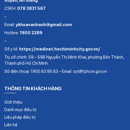
Xuyên, An Giang
CSKH:
078 3831 567
–
Email:
ykhoavanhanh@gmail.com
Hotline:
1800 2289
–
Sở y tế:
https://medinet.hochiminhcity.gov.vn/
Trụ sở chính: 59 – 59B Nguyễn Thị Minh Khai, phường Bến Thành,
Thành phố Hồ Chí Minh.
Số điện thoại: 1900.63.85.63 – Email: syt@tphcm.gov.vn
THÔNG TIN KHÁCH HÀNG
Giới thiệu
Danh mục điều trị
Liệu pháp điều trị
Liên hệ