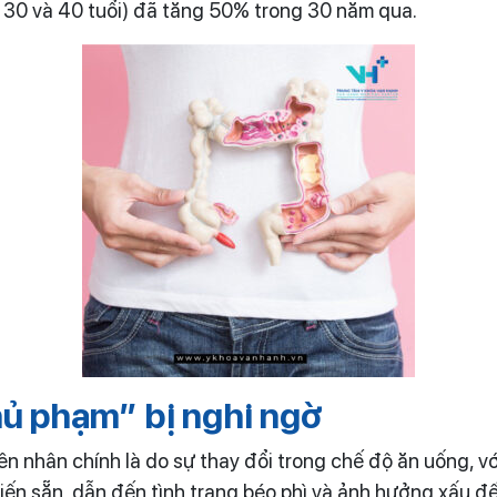
, 30 và 40 tuổi) đã tăng 50% trong 30 năm qua.
ủ phạm” bị nghi ngờ
n nhân chính là do sự thay đổi trong chế độ ăn uống, vớ
ến sẵn, dẫn đến tình trạng béo phì và ảnh hưởng xấu đế