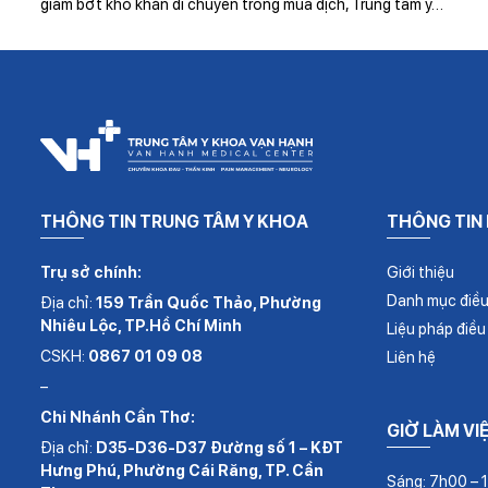
giảm bớt khó khăn di chuyển trong mùa dịch, Trung tâm y…
THÔNG TIN TRUNG TÂM Y KHOA
THÔNG TIN
Trụ sở chính:
Giới thiệu
Danh mục điều 
Địa chỉ:
159 Trần Quốc Thảo, Phường
Nhiêu Lộc, TP.Hồ Chí Minh
Liệu pháp điều 
CSKH:
0867 01 09 08
Liên hệ
–
Chi Nhánh Cần Thơ:
GIỜ LÀM VI
Địa chỉ:
D35-D36-D37 Đường số 1 – KĐT
Hưng Phú, Phường Cái Răng, TP. Cần
Sáng: 7h00 – 