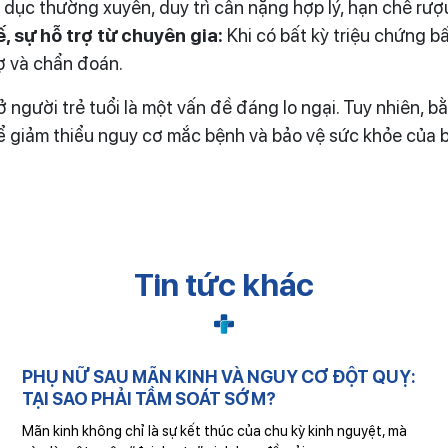
dục thường xuyên, duy trì cân nặng hợp lý, hạn chế rượu
, sự hỗ trợ từ chuyên gia:
Khi có bất kỳ triệu chứng b
rợ và chẩn đoán.
 ở người trẻ tuổi là một vấn đề đáng lo ngại. Tuy nhiên
ể giảm thiểu nguy cơ mắc bệnh và bảo vệ sức khỏe của 
Tin tức khác
PHỤ NỮ SAU MÃN KINH VÀ NGUY CƠ ĐỘT QUỴ:
TẠI SAO PHẢI TẦM SOÁT SỚM?
Mãn kinh không chỉ là sự kết thúc của chu kỳ kinh nguyệt, mà