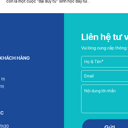
còn là một cuộc “đại duy tu” sinh học đầy rủi…
Liên hệ tư 
Vui lòng cung cấp thông 
 KHÁCH HÀNG
trị
trị
ỆC
Please leave this field empty.
Gửi
11h30