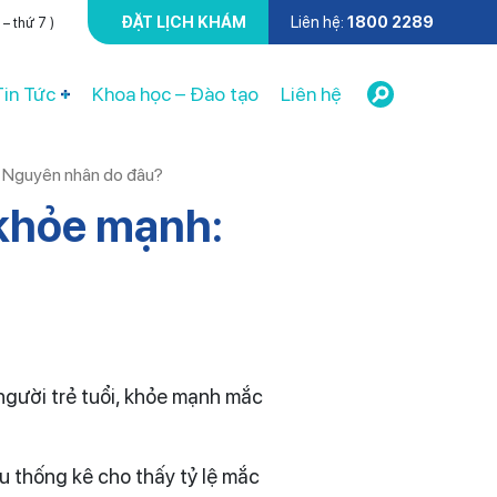
ĐẶT LỊCH KHÁM
Liên hệ:
1800 2289
– thứ 7 )
Tin Tức
Khoa học – Đào tạo
Liên hệ
h: Nguyên nhân do đâu?
 khỏe mạnh:
 người trẻ tuổi, khỏe mạnh mắc
u thống kê cho thấy tỷ lệ mắc