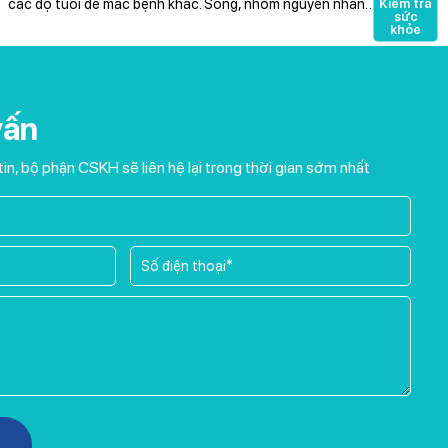
các độ tuổi dễ mắc bệnh khác. Song, nhóm nguyên nhân…
Kiểm tra
sức
khỏe
vấn
tin, bộ phận CSKH sẽ liên hệ lại trong thời gian sớm nhất