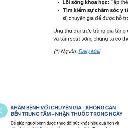
Lối sống khoa học:
Tập thể 
Tìm kiếm sự chăm sóc y tế
sĩ, chuyên gia để được hỗ t
Ung thư đại trực tràng gia tăng
và tầm soát sớm, chúng ta có th
(*) Nguồn:
Daily Mail
KHÁM BỆNH VỚI CHUYÊN GIA – KHÔNG CẦN
ĐẾN TRUNG TÂM – NHẬN THUỐC TRONG NGÀY
m
Để giúp người bệnh được theo dõi sức khỏe hiệu quả hơn và