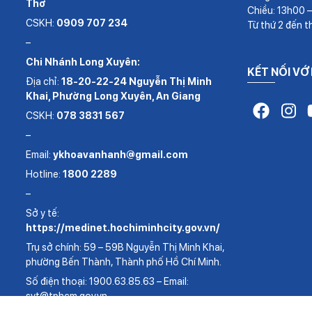
Thơ
Chiều: 13h00 
CSKH:
0909 707 234
Từ thứ 2 đến t
–
Chi Nhánh Long Xuyên:
KẾT NỐI VỚ
Địa chỉ:
18-20-22-24 Nguyễn Thị Minh
Khai, Phường Long Xuyên, An Giang
CSKH:
078 3831 567
–
Email:
ykhoavanhanh@gmail.com
Hotline:
1800 2289
–
Sở y tế:
https://medinet.hochiminhcity.gov.vn/
Trụ sở chính: 59 – 59B Nguyễn Thị Minh Khai,
phường Bến Thành, Thành phố Hồ Chí Minh.
Số điện thoại: 1900.63.85.63 – Email:
syt@tphcm.gov.vn