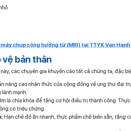
 nhỏ
a máy chụp cộng hưởng từ (MRI) tại TTYK Vạn Hạn
 vệ bản thân
này, các chuyên gia khuyến cáo tất cả chúng ta, đặc biệ
n nâng cao nhận thức của cộng đồng về ung thư đại trực
g lành mạnh.
m là chìa khóa để tăng cơ hội điều trị thành công. Thực
hông có triệu chứng.
h:
Hạn chế đồ ăn nhanh, thực phẩm chế biến sẵn, tăng cư