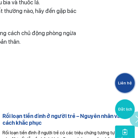
 bia và thuốc lá.
ất thường nào, hãy đến gặp bác
, bằng cách chủ động phòng ngừa
bản thân.
Liên hệ
Đặt lịch
Rối loạn tiền đình ở người trẻ – Nguyên nhân và
cách khắc phục
P
v
Rối loạn tiền đình ở người trẻ có các triệu chứng tương tự với