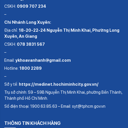
CSKH:
0909 707 234
–
Chi Nhánh Long Xuyên:
Địa chỉ:
18-20-22-24 Nguyễn Thị Minh Khai, Phường Long
Xuyên, An Giang
CSKH:
078 3831 567
–
Email:
ykhoavanhanh@gmail.com
Hotline:
1800 2289
–
Sở y tế:
https://medinet.hochiminhcity.gov.vn/
Trụ sở chính: 59 – 59B Nguyễn Thị Minh Khai, phường Bến Thành,
Thành phố Hồ Chí Minh.
Số điện thoại: 1900.63.85.63 – Email: syt@tphcm.gov.vn
THÔNG TIN KHÁCH HÀNG