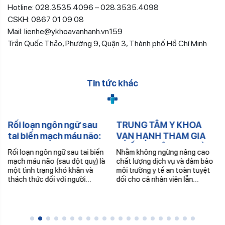
Hotline: 028.3535.4096 – 028.3535.4098
CSKH: 0867 01 09 08
Mail: lienhe@ykhoavanhanh.vn159
Trần Quốc Thảo, Phường 9, Quận 3, Thành phố Hồ Chí Minh
Tin tức khác
Rối loạn ngôn ngữ sau
TRUNG TÂM Y KHOA
tai biến mạch máu não:
VẠN HẠNH THAM GIA
Nguyên nhân, triệu
HUẤN LUYỆN AN TOÀN,
Rối loạn ngôn ngữ sau tai biến
Nhằm không ngừng nâng cao
chứng & bài tập phục hồi
VỆ SINH LAO ĐỘNG
mạch máu não (sau đột quỵ) là
chất lượng dịch vụ và đảm bảo
một tình trạng khó khăn và
môi trường y tế an toàn tuyệt
thách thức đối với người…
đối cho cả nhân viên lẫn…