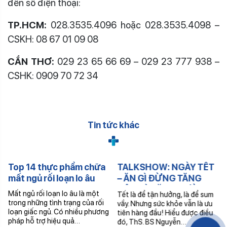
đến số điện thoại:
TP.HCM:
028.3535.4096 hoặc 028.3535.4098 –
CSKH: 08 67 01 09 08
CẦN THƠ:
029 23 65 66 69 – 029 23 777 938 –
CSHK: 0909 70 72 34
Tin tức khác
Top 14 thực phẩm chữa
TALKSHOW: NGÀY TẾT
mất ngủ rối loạn lo âu
– ĂN GÌ ĐỪNG TĂNG
CÂN VÀ TĂNG ĐƯỜNG
Mất ngủ rối loạn lo âu là một
Tết là để tận hưởng, là để sum
HUYẾT
trong những tình trạng của rối
vầy. Nhưng sức khỏe vẫn là ưu
loạn giấc ngủ. Có nhiều phương
tiên hàng đầu! Hiểu được điều
pháp hỗ trợ hiệu quả…
đó, ThS. BS Nguyễn…