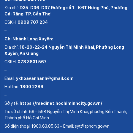
Địa chỉ:
D35-D36-D37 Đường số 1 – KĐT Hưng Phú, Phường
Cái Răng, TP. Cần Thơ
CSKH:
0909 707 234
–
Chi Nhánh Long Xuyên:
Địa chỉ:
18-20-22-24 Nguyễn Thị Minh Khai, Phường Long
Xuyên, An Giang
CSKH:
078 3831 567
–
Email:
ykhoavanhanh@gmail.com
Hotline:
1800 2289
–
Sở y tế:
https://medinet.hochiminhcity.gov.vn/
Trụ sở chính: 59 – 59B Nguyễn Thị Minh Khai, phường Bến Thành,
Thành phố Hồ Chí Minh.
Số điện thoại: 1900.63.85.63 – Email: syt@tphcm.gov.vn