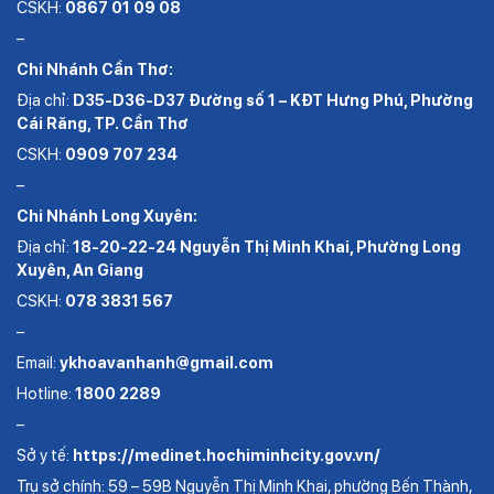
CSKH:
0867 01 09 08
–
Chi Nhánh Cần Thơ:
Địa chỉ:
D35-D36-D37 Đường số 1 – KĐT Hưng Phú, Phường
Cái Răng, TP. Cần Thơ
CSKH:
0909 707 234
–
Chi Nhánh Long Xuyên:
Địa chỉ:
18-20-22-24 Nguyễn Thị Minh Khai, Phường Long
Xuyên, An Giang
CSKH:
078 3831 567
–
Email:
ykhoavanhanh@gmail.com
Hotline:
1800 2289
–
Sở y tế:
https://medinet.hochiminhcity.gov.vn/
Trụ sở chính: 59 – 59B Nguyễn Thị Minh Khai, phường Bến Thành,