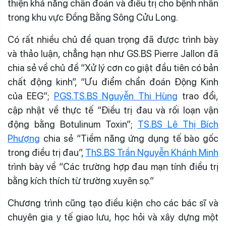
thiện khả năng chẩn đoán và điều trị cho bệnh nhân
trong khu vực Đồng Bằng Sông Cửu Long.
Có rất nhiều chủ đề quan trọng đã được trình bày
và thảo luận, chẳng hạn như GS.BS Pierre Jallon đã
chia sẻ về chủ đề “Xử lý cơn co giật đầu tiên có bản
chất động kinh”, “Ưu điểm chẩn đoán Động Kinh
của EEG”;
PGS.TS.BS Nguyễn Thi Hùng
trao đổi,
cập nhật về thực tế “Điều trị đau và rối loạn vận
động bằng Botulinum Toxin”;
TS.BS Lê Thị Bích
Phượng
chia sẻ “Tiềm năng ứng dụng tế bào gốc
trong điều trị đau”,
ThS.BS Trần Nguyễn Khánh Minh
trình bày về “Các trường hợp đau mạn tính điều trị
bằng kích thích từ trường xuyên sọ.”
Chương trình cũng tạo điều kiện cho các bác sĩ và
chuyên gia y tế giao lưu, học hỏi và xây dựng một