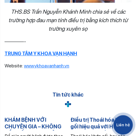
THS.BS Trần Nguyễn Khánh Minh chia sẻ về các
trường hợp đau mạn tính điều trị bằng kích thích từ
trường xuyên sọ
————-
TRUNG TÂM Y KHOA VẠN HẠNH
Website:
www.ykhoavanhanh.vn
Tin tức khác
KHÁM BỆNH VỚI
Điều trị Thoái hóa khớp
Liên hệ
CHUYÊN GIA – KHÔNG
gối hiệu quả với Huyết
CẦN ĐẾN TRUNG TÂM –
tương giàu tiểu cầu