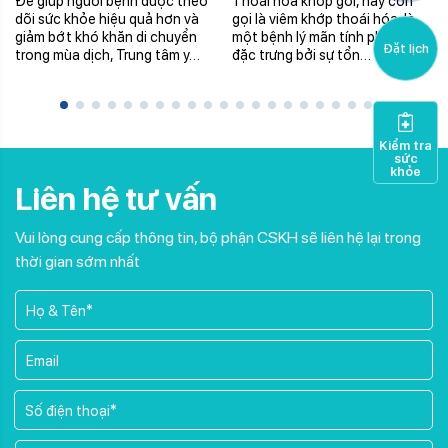
Để giúp người bệnh được theo
Thoái hóa khớp gối, hay còn
NHẬN THUỐC TRONG
(PRP)
dõi sức khỏe hiệu quả hơn và
gọi là viêm khớp thoái hóa, là
NGÀY
giảm bớt khó khăn di chuyển
một bệnh lý mãn tính phổ biến,
Đặt lịch
trong mùa dịch, Trung tâm y…
đặc trưng bởi sự tổn…
Kiểm tra
sức
khỏe
Liên hệ tư vấn
Vui lòng cung cấp thông tin, bộ phận CSKH sẽ liên hệ lại trong
thời gian sớm nhất