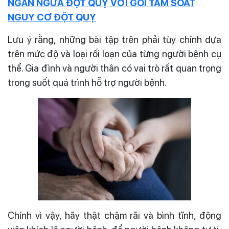
NGĂN NGỪA ĐỘT QUỴ VỚI GÓI TẦM SOÁT
NGUY CƠ ĐỘT QUỴ
Lưu ý rằng, những bài tập trên phải tùy chỉnh dựa
trên mức độ và loại rối loạn của từng người bệnh cụ
thể. Gia đình và người thân có vai trò rất quan trọng
trong suốt quá trình hỗ trợ người bệnh.
Chính vì vậy, hãy thật chậm rãi và bình tĩnh, động