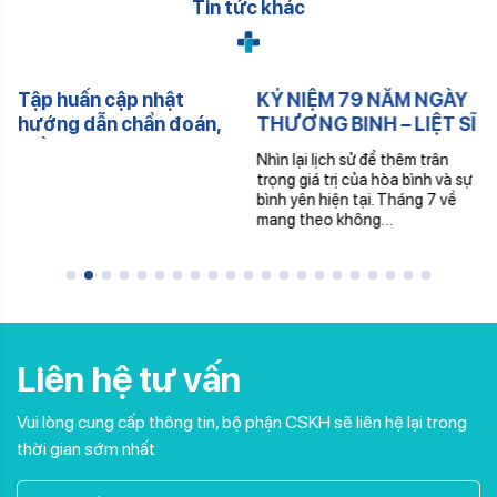
Tin tức khác
Tập huấn cập nhật
KỶ NIỆM 79 NĂM NGÀY
hướng dẫn chẩn đoán,
THƯƠNG BINH – LIỆT SĨ
điều trị và các biện pháp
(27/7/1947 –
Nhìn lại lịch sử để thêm trân
phòng, chống dịch bệnh
27/7/2026)
trọng giá trị của hòa bình và sự
do vi rút Nipah
bình yên hiện tại. Tháng 7 về
mang theo không…
Liên hệ tư vấn
Vui lòng cung cấp thông tin, bộ phận CSKH sẽ liên hệ lại trong
thời gian sớm nhất