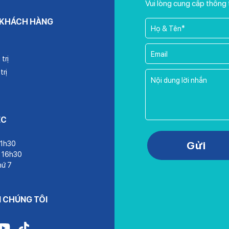
Vui lòng cung cấp thông 
 KHÁCH HÀNG
trị
trị
ỆC
Please leave this field empty.
Gửi
11h30
– 16h30
hứ 7
I CHÚNG TÔI