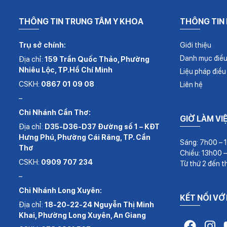
THÔNG TIN TRUNG TÂM Y KHOA
THÔNG TIN
Trụ sở chính:
Giới thiệu
Danh mục điều 
Địa chỉ:
159 Trần Quốc Thảo, Phường
Nhiêu Lộc, TP.Hồ Chí Minh
Liệu pháp điều 
CSKH:
0867 01 09 08
Liên hệ
–
Chi Nhánh Cần Thơ:
GIỜ LÀM VI
Địa chỉ:
D35-D36-D37 Đường số 1 – KĐT
Hưng Phú, Phường Cái Răng, TP. Cần
Sáng: 7h00 – 
Thơ
Chiều: 13h00 
CSKH:
0909 707 234
Từ thứ 2 đến t
–
Chi Nhánh Long Xuyên:
KẾT NỐI VỚ
Địa chỉ:
18-20-22-24 Nguyễn Thị Minh
Khai, Phường Long Xuyên, An Giang