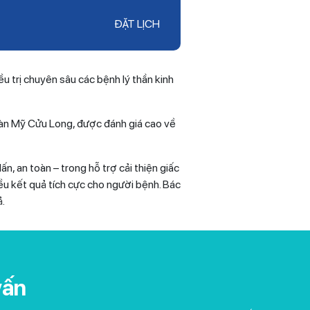
ĐẶT LỊCH
rị chuyên sâu các bệnh lý thần kinh
oàn Mỹ Cửu Long, được đánh giá cao về
, an toàn – trong hỗ trợ cải thiện giấc
iều kết quả tích cực cho người bệnh. Bác
ả.
vấn