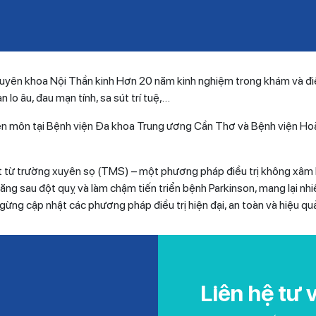
hoa Nội Thần kinh Hơn 20 năm kinh nghiệm trong khám và điều t
n lo âu, đau mạn tính, sa sút trí tuệ,…
yên môn tại Bệnh viện Đa khoa Trung ương Cần Thơ và Bệnh viện H
t từ trường xuyên sọ (TMS) – một phương pháp điều trị không xâm lấn
ăng sau đột quỵ và làm chậm tiến triển bệnh Parkinson, mang lại nh
gừng cập nhật các phương pháp điều trị hiện đại, an toàn và hiệu qu
Liên hệ tư 