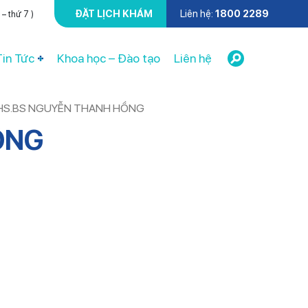
ĐẶT LỊCH KHÁM
Liên hệ:
1800 2289
– thứ 7 )
Tin Tức
Khoa học – Đào tạo
Liên hệ
HS.BS NGUYỄN THANH HỒNG
ỒNG