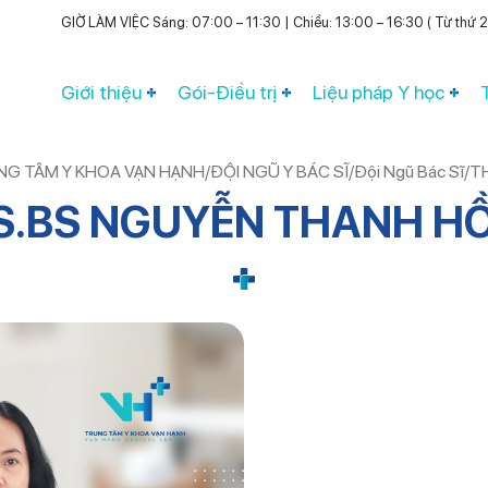
GIỜ LÀM VIỆC Sáng: 07:00 – 11:30 | Chiều: 13:00 – 16:30 ( Từ thứ 2 
Giới thiệu
Gói-Điều trị
Liệu pháp Y học
UNG TÂM Y KHOA VẠN HẠNH
/
ĐỘI NGŨ Y BÁC SĨ
/
Đội Ngũ Bác Sĩ
/
T
S.BS NGUYỄN THANH H