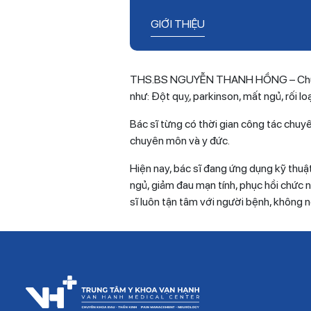
GIỚI THIỆU
THS.BS NGUYỄN THANH HỒNG – Chuyên k
như: Đột quỵ, parkinson, mất ngủ, rối loạ
Bác sĩ từng có thời gian công tác chu
chuyên môn và y đức.
Hiện nay, bác sĩ đang ứng dụng kỹ thuậ
ngủ, giảm đau mạn tính, phục hồi chức n
sĩ luôn tận tâm với người bệnh, không n