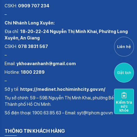
CSKH:
0909 707 234
–
Chi Nhánh Long Xuyên:
Địa chỉ:
18-20-22-24 Nguyễn Thị Minh Khai, Phường Long
Xuyên, An Giang
CSKH:
078 3831 567
Liên hệ
–
Email:
ykhoavanhanh@gmail.com
Hotline:
1800 2289
Đặt lịch
–
Sở y tế:
https://medinet.hochiminhcity.gov.vn/
Trụ sở chính: 59 – 59B Nguyễn Thị Minh Khai, phường Bến Thành,
Kiểm tra
Thành phố Hồ Chí Minh.
sức
khỏe
Số điện thoại: 1900.63.85.63 – Email: syt@tphcm.gov.vn
THÔNG TIN KHÁCH HÀNG