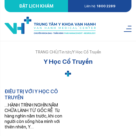
ĐẶT LỊCH KHÁM
Liên hệ:
1800 2289
TRANG CHỦ
/
Tin tức
/
Y Học Cổ Truyền
Y Học Cổ Truyền
Th8
ĐIỀU TRỊ VỚI Y HỌC CỔ
02
TRUYỀN
…HÀNH TRÌNH NGHÌN NĂM
CHỮA LÀNH TỪ GỐC RỄ Từ
hàng nghìn năm trước, khi con
người còn sống hòa mình với
thiên nhiên, Y…