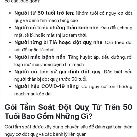
cơ cao, bao gồm:
Người từ 50 tuổi trở lên
: Nhóm tuổi có nguy cơ đột
quỵ và bệnh tim mạch tăng cao.
Người có triệu chứng thần kinh nhẹ
: Đau đầu, chóng
mặt, tê bì, hoặc mất thị lực tạm thời.
Người từng bị TIA hoặc đột quỵ nhẹ
: Cần theo dõi
sát để ngăn tái phát.
Người mắc bệnh nền
: Tăng huyết áp, tiểu đường, rối
loạn mỡ máu, hoặc bệnh tim mạch.
Người có tiền sử gia đình đột quỵ
: Đặc biệt nếu
người thân bị đột quỵ trước 50 tuổi.
Người hậu COVID-19 nặng
: Có nguy cơ tổn thương
mạch máu kéo dài.
Gói Tầm Soát Đột Quỵ Từ Trên 50
Tuổi Bao Gồm Những Gì?
Gói tầm soát được xây dựng chuyên sâu để đánh giá toàn diện
nguy cơ đột quỵ và các bệnh lý liên quan: