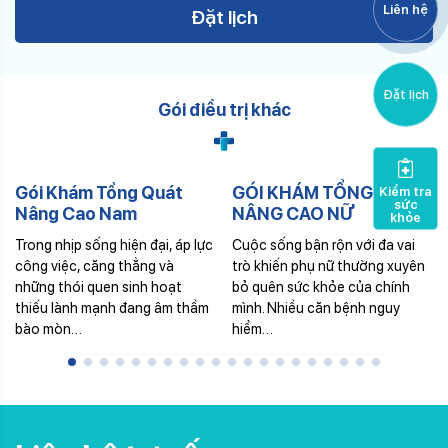
Liên hệ
Đặt lịch
Đặt lịch
Gói điều trị khác
Gói Khám Tổng Quát
GÓI KHÁM TỔNG QUÁT
Kiểm tra
sức
Nâng Cao Nam
NÂNG CAO NỮ
khỏe
Trong nhịp sống hiện đại, áp lực
Cuộc sống bận rộn với đa vai
công việc, căng thẳng và
trò khiến phụ nữ thường xuyên
những thói quen sinh hoạt
bỏ quên sức khỏe của chính
thiếu lành mạnh đang âm thầm
mình. Nhiều căn bệnh nguy
bào mòn…
hiểm…