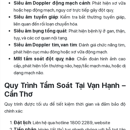
Siêu âm Doppler động mạch cảnh
: Phát hiện xơ vữa
hoặc hẹp động mạch, nguy cơ trực tiếp gây đột quỵ.
Siêu âm tuyến giáp
: Kiểm tra bất thường tuyến giáp,
liên quan đến rối loạn chuyển hóa.
Siêu âm bụng tổng quát
: Phát hiện bệnh lý ở gan, thận,
tụy, và các cơ quan nội tạng.
Siêu âm Doppler tim, van tim
: Đánh giá chức năng tim,
phát hiện cục máu đông hoặc xơ vữa động mạch.
MRI tầm soát đột quỵ não
: Chẩn đoán hình ảnh cao
cấp, phát hiện tổn thương não, hẹp/tắc mạch máu, hoặc dị
dạng mạch não.
Quy Trình Tầm Soát Tại Vạn Hạnh –
Cần Thơ
Quy trình được tối ưu để tiết kiệm thời gian và đảm bảo độ
chính xác:
Đặt lịch
: Liên hệ qua hotline 1800 2289, website
Tiếp nhận
: Hoàn tất thủ tục nhanh chóng với hỗ trợ tận