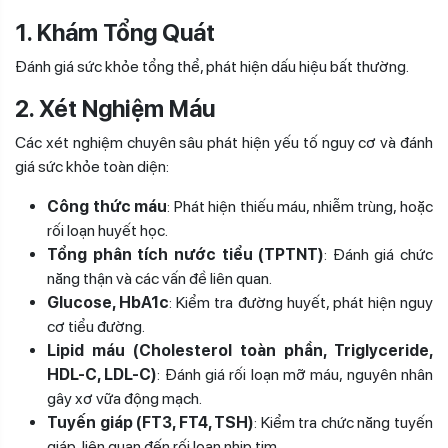
1. Khám Tổng Quát
Đánh giá sức khỏe tổng thể, phát hiện dấu hiệu bất thường.
2. Xét Nghiệm Máu
Các xét nghiệm chuyên sâu phát hiện yếu tố nguy cơ và đánh
giá sức khỏe toàn diện:
Công thức máu
: Phát hiện thiếu máu, nhiễm trùng, hoặc
rối loạn huyết học.
Tổng phân tích nước tiểu (TPTNT)
: Đánh giá chức
năng thận và các vấn đề liên quan.
Glucose, HbA1c
: Kiểm tra đường huyết, phát hiện nguy
cơ tiểu đường.
Lipid máu (Cholesterol toàn phần, Triglyceride,
HDL-C, LDL-C)
: Đánh giá rối loạn mỡ máu, nguyên nhân
gây xơ vữa động mạch.
Tuyến giáp (FT3, FT4, TSH)
: Kiểm tra chức năng tuyến
giáp, liên quan đến rối loạn nhịp tim.