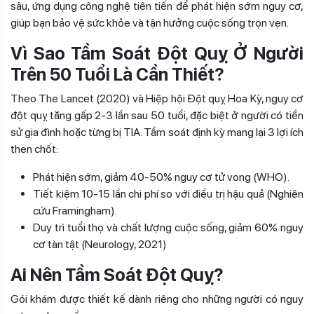
sâu, ứng dụng công nghệ tiên tiến để phát hiện sớm nguy cơ,
giúp bạn bảo vệ sức khỏe và tận hưởng cuộc sống trọn vẹn.
Vì Sao Tầm Soát Đột Quỵ Ở Người
Trên 50 Tuổi Là Cần Thiết?
Theo The Lancet (2020) và Hiệp hội Đột quỵ Hoa Kỳ, nguy cơ
đột quỵ tăng gấp 2-3 lần sau 50 tuổi, đặc biệt ở người có tiền
sử gia đình hoặc từng bị TIA. Tầm soát định kỳ mang lại 3 lợi ích
then chốt:
Phát hiện sớm, giảm 40-50% nguy cơ tử vong (WHO).
Tiết kiệm 10-15 lần chi phí so với điều trị hậu quả (Nghiên
cứu Framingham).
Duy trì tuổi thọ và chất lượng cuộc sống, giảm 60% nguy
cơ tàn tật (Neurology, 2021)
Ai Nên Tầm Soát Đột Quỵ?
Gói khám được thiết kế dành riêng cho những người có nguy