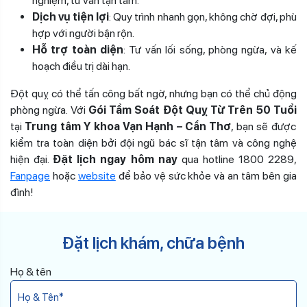
nghiệm, tư vấn tận tâm.
Dịch vụ tiện lợi
: Quy trình nhanh gọn, không chờ đợi, phù
hợp với người bận rộn.
Hỗ trợ toàn diện
: Tư vấn lối sống, phòng ngừa, và kế
hoạch điều trị dài hạn.
Đột quỵ có thể tấn công bất ngờ, nhưng bạn có thể chủ động
phòng ngừa. Với
Gói Tầm Soát Đột Quỵ Từ Trên 50 Tuổi
tại
Trung tâm Y khoa Vạn Hạnh – Cần Thơ
, bạn sẽ được
kiểm tra toàn diện bởi đội ngũ bác sĩ tận tâm và công nghệ
hiện đại.
Đặt lịch ngay hôm nay
qua hotline 1800 2289,
Fanpage
hoặc
website
để bảo vệ sức khỏe và an tâm bên gia
đình!
Đặt lịch khám, chữa bệnh
Họ & tên