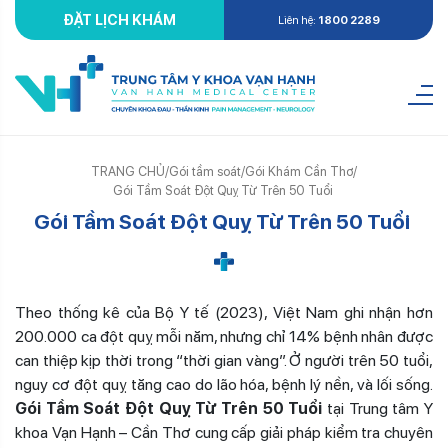
ĐẶT LỊCH KHÁM
Liên hệ:
1800 2289
TRANG CHỦ
/
Gói tầm soát
/
Gói Khám Cần Thơ
/
Gói Tầm Soát Đột Quỵ Từ Trên 50 Tuổi
Gói Tầm Soát Đột Quỵ Từ Trên 50 Tuổi
Theo thống kê của Bộ Y tế (2023), Việt Nam ghi nhận hơn
200.000 ca đột quỵ mỗi năm, nhưng chỉ 14% bệnh nhân được
can thiệp kịp thời trong “thời gian vàng”. Ở người trên 50 tuổi,
nguy cơ đột quỵ tăng cao do lão hóa, bệnh lý nền, và lối sống.
Gói Tầm Soát Đột Quỵ Từ Trên 50 Tuổi
tại Trung tâm Y
khoa Vạn Hạnh – Cần Thơ cung cấp giải pháp kiểm tra chuyên