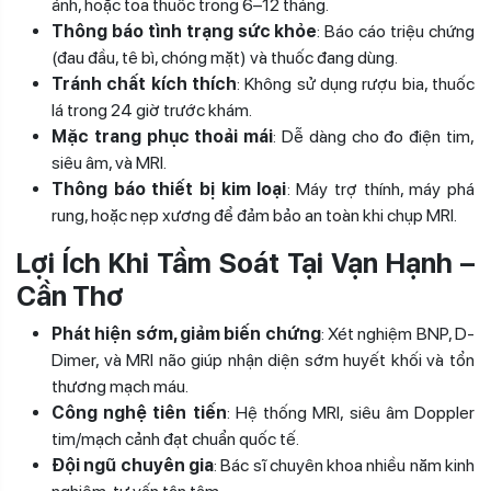
ảnh, hoặc toa thuốc trong 6–12 tháng.
Thông báo tình trạng sức khỏe
: Báo cáo triệu chứng
(đau đầu, tê bì, chóng mặt) và thuốc đang dùng.
Tránh chất kích thích
: Không sử dụng rượu bia, thuốc
lá trong 24 giờ trước khám.
Mặc trang phục thoải mái
: Dễ dàng cho đo điện tim,
siêu âm, và MRI.
Thông báo thiết bị kim loại
: Máy trợ thính, máy phá
rung, hoặc nẹp xương để đảm bảo an toàn khi chụp MRI.
Lợi Ích Khi Tầm Soát Tại Vạn Hạnh –
Cần Thơ
Phát hiện sớm, giảm biến chứng
: Xét nghiệm BNP, D-
Dimer, và MRI não giúp nhận diện sớm huyết khối và tổn
thương mạch máu.
Công nghệ tiên tiến
: Hệ thống MRI, siêu âm Doppler
tim/mạch cảnh đạt chuẩn quốc tế.
Đội ngũ chuyên gia
: Bác sĩ chuyên khoa nhiều năm kinh