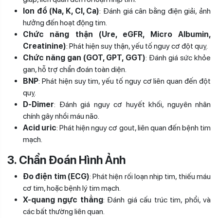
Ion đồ (Na, K, Cl, Ca)
: Đánh giá cân bằng điện giải, ảnh
hưởng đến hoạt động tim.
Chức năng thận (Ure, eGFR, Micro Albumin,
Creatinine)
: Phát hiện suy thận, yếu tố nguy cơ đột quỵ.
Chức năng gan (GOT, GPT, GGT)
: Đánh giá sức khỏe
gan, hỗ trợ chẩn đoán toàn diện.
BNP
: Phát hiện suy tim, yếu tố nguy cơ liên quan đến đột
quỵ.
D-Dimer
: Đánh giá nguy cơ huyết khối, nguyên nhân
chính gây nhồi máu não.
Acid uric
: Phát hiện nguy cơ gout, liên quan đến bệnh tim
mạch.
3. Chẩn Đoán Hình Ảnh
Đo điện tim (ECG)
: Phát hiện rối loạn nhịp tim, thiếu máu
cơ tim, hoặc bệnh lý tim mạch.
X-quang ngực thẳng
: Đánh giá cấu trúc tim, phổi, và
các bất thường liên quan.