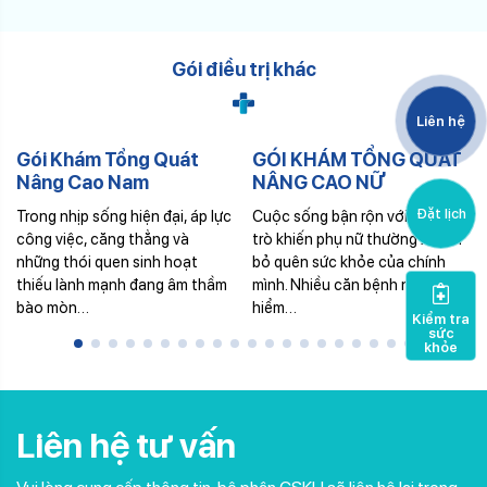
Gói điều trị khác
Liên hệ
Gói Khám Tổng Quát
GÓI KHÁM TỔNG QUÁT
Nâng Cao Nam
NÂNG CAO NỮ
Đặt lịch
Trong nhịp sống hiện đại, áp lực
Cuộc sống bận rộn với đa vai
công việc, căng thẳng và
trò khiến phụ nữ thường xuyên
những thói quen sinh hoạt
bỏ quên sức khỏe của chính
thiếu lành mạnh đang âm thầm
mình. Nhiều căn bệnh nguy
bào mòn…
hiểm…
Kiểm tra
sức
khỏe
Liên hệ tư vấn