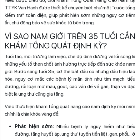
Hiểu được điều đó, Gói Khám Tổng Quát Nâng Cao Nam tại
TTYK Vạn Hạnh được thiết kế chuyên biệt như một “cuộc tổng
kiểm tra” toàn diện, giúp phát hiện sớm những nguy cơ tiềm
ẩn, chủ động bảo vệ sức khỏe từ bên trong.
VÌ SAO NAM GIỚI TRÊN 35 TUỔI CẦN
KHÁM TỔNG QUÁT ĐỊNH KỲ?
Tuổi tác, môi trường làm việc, chế độ dinh dưỡng và lối sống là
những yếu tố then chốt ảnh hưởng trực tiếp đến sức khỏe nam
giới. Bước sang tuổi 35, cơ thể bắt đầu có những dấu hiệu lão
hóa, nguy cơ mắc các bệnh lý mãn tính như tim mạch, tiểu
đường, rối loạn mỡ máu, gout, các vấn đề về gan, thận và đặc
biệt là ung thư cũng gia tăng.
Việc thực hiện khám tổng quát nâng cao nam định kỳ mỗi năm
chính là chìa khóa vàng để:
Phát hiện sớm:
Nhiều bệnh lý nguy hiểm như tiểu
đường, tăng huyết áp, ung thư tuyến tiền liệt, gan, phổi… ở