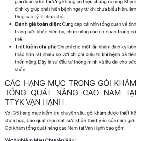
giai đoạn sớm thường không có triệu chứng rõ ràng. Khám
định kỳ giúp phát hiện bệnh ngay từ khi chưa biểu hiện, làm
tăng cao tỷ lệ chữa khỏi.
Đánh giá toàn diện:
Cung cấp cái nhìn tổng quan về tình
trạng sức khỏe hiện tại, chức năng các cơ quan trong cơ
thể.
Tiết kiệm chi phí:
Chi phí cho một lần khám định kỳ luôn
thấp hơn rất nhiều so với chi phí điều trị khi bệnh đã tiến
triển nặng. Đây là sự đầu tư thông minh và lâu dài cho sức
khỏe.
CÁC HẠNG MỤC TRONG GÓI KHÁM
TỔNG QUÁT NÂNG CAO NAM TẠI
TTYK VẠN HẠNH
Với 35 hạng mục kiểm tra chuyên sâu, gói khám được thiết kế
khoa học, bao quát mọi mặt sức khỏe thiết yếu của nam giới.
Gói khám tổng quát nâng cao Nam tại Vạn Hạnh bao gồm:
Xét Nghiệm Máu Chuyên Sâu: