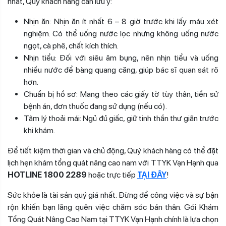
nhất, Quý khách hàng cần lưu ý:
Nhịn ăn: Nhịn ăn ít nhất 6 – 8 giờ trước khi lấy máu xét
nghiệm. Có thể uống nước lọc nhưng không uống nước
ngọt, cà phê, chất kích thích.
Nhịn tiểu: Đối với siêu âm bụng, nên nhịn tiểu và uống
nhiều nước để bàng quang căng, giúp bác sĩ quan sát rõ
hơn.
Chuẩn bị hồ sơ: Mang theo các giấy tờ tùy thân, tiền sử
bệnh án, đơn thuốc đang sử dụng (nếu có).
Tâm lý thoải mái: Ngủ đủ giấc, giữ tinh thần thư giãn trước
khi khám.
Để tiết kiệm thời gian và chủ động, Quý khách hàng có thể đặt
lịch hẹn khám tổng quát nâng cao nam với TTYK Vạn Hạnh qua
HOTLINE 1800 2289
hoặc trực tiếp
TẠI ĐÂY
!
Sức khỏe là tài sản quý giá nhất. Đừng để công việc và sự bận
rộn khiến bạn lãng quên việc chăm sóc bản thân. Gói Khám
Tổng Quát Nâng Cao Nam tại TTYK Vạn Hạnh chính là lựa chọn