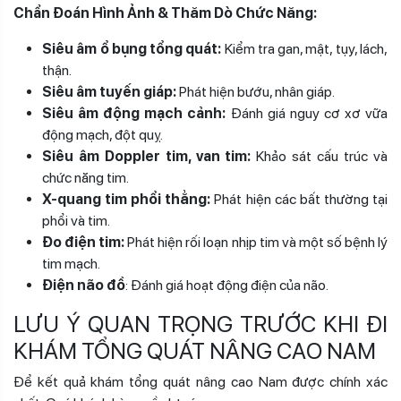
Chẩn Đoán Hình Ảnh & Thăm Dò Chức Năng:
Siêu âm ổ bụng tổng quát:
Kiểm tra gan, mật, tụy, lách,
thận.
Siêu âm tuyến giáp:
Phát hiện bướu, nhân giáp.
Siêu âm động mạch cảnh:
Đánh giá nguy cơ xơ vữa
động mạch, đột quỵ.
Siêu âm Doppler tim, van tim:
Khảo sát cấu trúc và
chức năng tim.
X-quang tim phổi thẳng:
Phát hiện các bất thường tại
phổi và tim.
Đo điện tim:
Phát hiện rối loạn nhịp tim và một số bệnh lý
tim mạch.
Điện não đồ
: Đánh giá hoạt động điện của não.
LƯU Ý QUAN TRỌNG TRƯỚC KHI ĐI
KHÁM TỔNG QUÁT NÂNG CAO NAM
Để kết quả khám tổng quát nâng cao Nam được chính xác