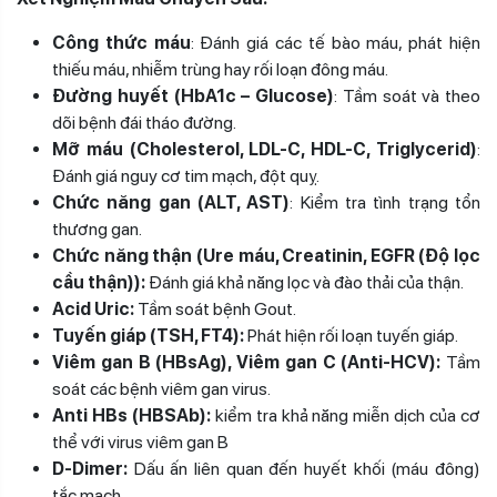
Công thức máu
: Đánh giá các tế bào máu, phát hiện
thiếu máu, nhiễm trùng hay rối loạn đông máu.
Đường huyết (HbA1c – Glucose)
: Tầm soát và theo
dõi bệnh đái tháo đường.
Mỡ máu (Cholesterol, LDL-C, HDL-C, Triglycerid)
:
Đánh giá nguy cơ tim mạch, đột quỵ.
Chức năng gan (ALT, AST)
: Kiểm tra tình trạng tổn
thương gan.
Chức năng thận (Ure máu, Creatinin, EGFR (Độ lọc
cầu thận)):
Đánh giá khả năng lọc và đào thải của thận.
Acid Uric:
Tầm soát bệnh Gout.
Tuyến giáp (TSH, FT4):
Phát hiện rối loạn tuyến giáp.
Viêm gan B (HBsAg), Viêm gan C (Anti-HCV):
Tầm
soát các bệnh viêm gan virus.
Anti HBs (HBSAb):
kiểm tra khả năng miễn dịch của cơ
thể với virus viêm gan B
D-Dimer:
Dấu ấn liên quan đến huyết khối (máu đông)
tắc mạch.