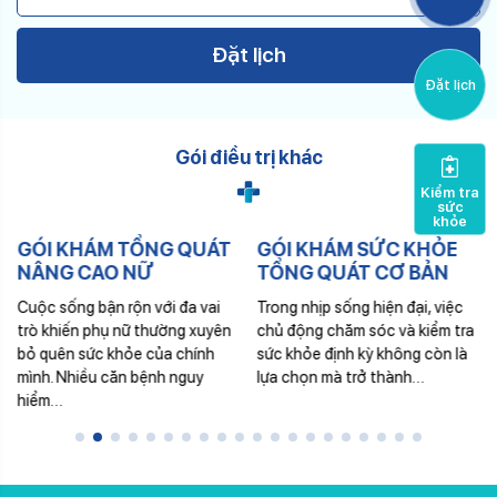
Please leave this field empty.
Đặt lịch
Đặt lịch
Gói điều trị khác
Kiểm tra
sức
khỏe
GÓI KHÁM TỔNG QUÁT
GÓI KHÁM SỨC KHỎE
NÂNG CAO NỮ
TỔNG QUÁT CƠ BẢN
Cuộc sống bận rộn với đa vai
Trong nhịp sống hiện đại, việc
trò khiến phụ nữ thường xuyên
chủ động chăm sóc và kiểm tra
bỏ quên sức khỏe của chính
sức khỏe định kỳ không còn là
mình. Nhiều căn bệnh nguy
lựa chọn mà trở thành…
hiểm…