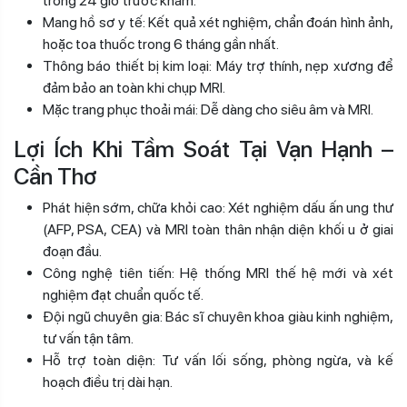
trong 24 giờ trước khám.
Mang hồ sơ y tế: Kết quả xét nghiệm, chẩn đoán hình ảnh,
hoặc toa thuốc trong 6 tháng gần nhất.
Thông báo thiết bị kim loại: Máy trợ thính, nẹp xương để
đảm bảo an toàn khi chụp MRI.
Mặc trang phục thoải mái: Dễ dàng cho siêu âm và MRI.
Lợi Ích Khi Tầm Soát Tại Vạn Hạnh –
Cần Thơ
Phát hiện sớm, chữa khỏi cao: Xét nghiệm dấu ấn ung thư
(AFP, PSA, CEA) và MRI toàn thân nhận diện khối u ở giai
đoạn đầu.
Công nghệ tiên tiến: Hệ thống MRI thế hệ mới và xét
nghiệm đạt chuẩn quốc tế.
Đội ngũ chuyên gia: Bác sĩ chuyên khoa giàu kinh nghiệm,
tư vấn tận tâm.
Hỗ trợ toàn diện: Tư vấn lối sống, phòng ngừa, và kế
hoạch điều trị dài hạn.