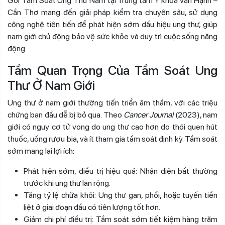
Gói Tầm Soát Ung Thư Nam tại Trung tâm Y khoa Vạn Hạnh –
Cần Thơ mang đến giải pháp kiểm tra chuyên sâu, sử dụng
công nghệ tiên tiến để phát hiện sớm dấu hiệu ung thư, giúp
nam giới chủ động bảo vệ sức khỏe và duy trì cuộc sống năng
động.
Tầm Quan Trọng Của Tầm Soát Ung
Thư Ở Nam Giới
Ung thư ở nam giới thường tiến triển âm thầm, với các triệu
chứng ban đầu dễ bị bỏ qua. Theo
Cancer Journal
(2023), nam
giới có nguy cơ tử vong do ung thư cao hơn do thói quen hút
thuốc, uống rượu bia, và ít tham gia tầm soát định kỳ. Tầm soát
sớm mang lại lợi ích:
Phát hiện sớm, điều trị hiệu quả: Nhận diện bất thường
trước khi ung thư lan rộng.
Tăng tỷ lệ chữa khỏi: Ung thư gan, phổi, hoặc tuyến tiền
liệt ở giai đoạn đầu có tiên lượng tốt hơn.
Giảm chi phí điều trị: Tầm soát sớm tiết kiệm hàng trăm