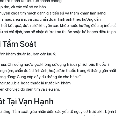
hỗ trợ hoàn tất thủ tục nhanh chóng.
ịp tim, và các chỉ số cơ bản.
 chuyên khoa tim mạch đánh giá tiền sử và thăm khám lâm sàng.
m máu, siêu âm, và các chẩn đoán hình ảnh theo hướng dẫn.
hi tiết kết quả, đưa ra lời khuyên sức khỏe hoặc hướng điều trị (nếu cầ
u có chỉ định, bạn sẽ nhận được toa thuốc hoặc kế hoạch điều trị ph
i Tầm Soát
nh khám thuận lợi, bạn cần lưu ý:
áu: Chỉ uống nước lọc, không sử dụng trà, cà phê, hoặc thuốc lá.
 nghiệm, chẩn đoán hình ảnh, hoặc đơn thuốc trong 6 tháng gần nhất
ng dùng: Cung cấp đầy đủ thông tin cho bác sĩ.
ng rượu, bia, hoặc thuốc lá trước khi khám.
ện cho việc đo điện tim và siêu âm.
át Tại Vạn Hạnh
chứng: Tầm soát giúp nhận diện các yếu tố nguy cơ trước khi bệnh 