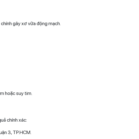
ân chính gây xơ vữa động mạch.
im hoặc suy tim.
quả chính xác:
Quận 3, TP.HCM.