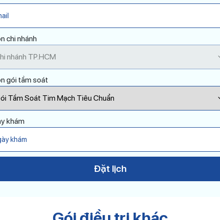
n chi nhánh
n gói tầm soát
y khám
se leave this field empty.
Đặt lịch
Gói điều trị khác