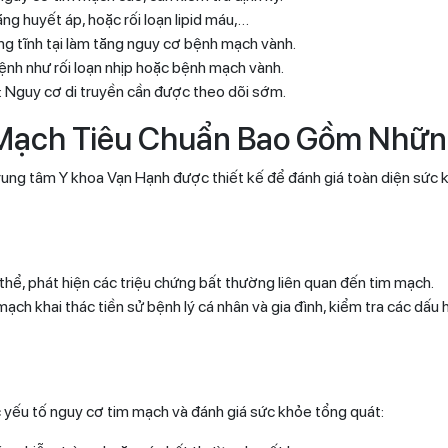
g huyết áp, hoặc rối loạn lipid máu,…
ng tĩnh tại làm tăng nguy cơ bệnh mạch vành.
ệnh như rối loạn nhịp hoặc bệnh mạch vành.
m: Nguy cơ di truyền cần được theo dõi sớm.
 Mạch Tiêu Chuẩn Bao Gồm Nhữn
rung tâm Y khoa Vạn Hạnh được thiết kế để đánh giá toàn diện sức kh
thể, phát hiện các triệu chứng bất thường liên quan đến tim mạch.
ạch khai thác tiền sử bệnh lý cá nhân và gia đình, kiểm tra các dấu 
 yếu tố nguy cơ tim mạch và đánh giá sức khỏe tổng quát: