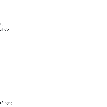
n).
ù hợp.
.
trở nặng.