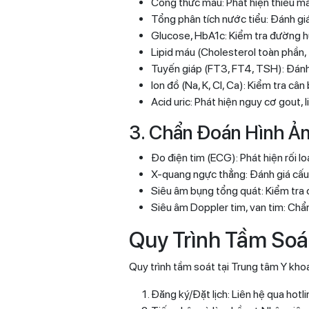
Công thức máu: Phát hiện thiếu má
Tổng phân tích nước tiểu: Đánh giá
Glucose, HbA1c: Kiểm tra đường hu
Lipid máu (Cholesterol toàn phần, 
Tuyến giáp (FT3, FT4, TSH): Đánh g
Ion đồ (Na, K, Cl, Ca): Kiểm tra câ
Acid uric: Phát hiện nguy cơ gout,
3. Chẩn Đoán Hình Ả
Đo điện tim (ECG): Phát hiện rối lo
X-quang ngực thẳng: Đánh giá cấu t
Siêu âm bụng tổng quát: Kiểm tra c
Siêu âm Doppler tim, van tim: Chẩn
Quy Trình Tầm Soá
Quy trình tầm soát tại Trung tâm Y khoa
Đăng ký/Đặt lịch: Liên hệ qua ho