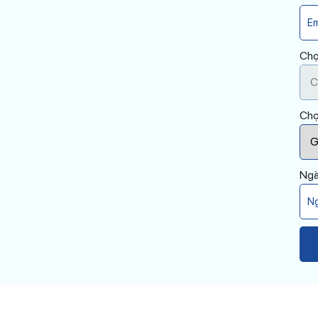
Chọ
Chọ
Ngà
Plea