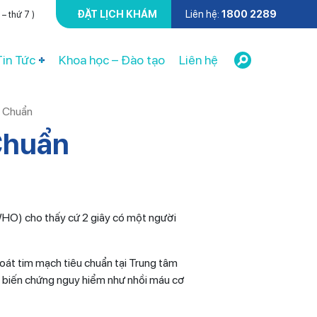
ĐẶT LỊCH KHÁM
Liên hệ:
1800 2289
– thứ 7 )
Tin Tức
Khoa học – Đào tạo
Liên hệ
 Chuẩn
Chuẩn
(WHO) cho thấy cứ 2 giây có một người
oát tim mạch tiêu chuẩn tại Trung tâm
a biến chứng nguy hiểm như nhồi máu cơ