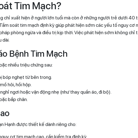
oát Tim Mạch?
chỉ xuất hiện ở người lớn tuổi mà còn ở những người trẻ dưới 40 tuổ
Tầm soát tim mạch định kỳ giúp phát hiện sớm các yếu tố nguy cơ như
pháp phòng ngừa và điều trị kịp thời. Việc phát hiện sớm không chỉ t
u dài.
áo Bệnh Tim Mạch
ặc nhiều triệu chứng sau:
ị bóp nghẹt từ bên trong.
mồ hôi, hồi hộp.
nghỉ ngơi hoặc vận động nhẹ (như thay quần áo, đi bộ).
hoặc bắp chân.
Cao
ạn Hạnh được thiết kế dành riêng cho:
nguy cơ tim mạch cao, cần kiểm tra định kỳ.