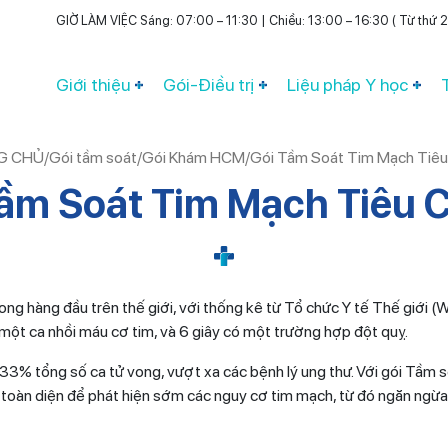
GIỜ LÀM VIỆC Sáng: 07:00 – 11:30 | Chiều: 13:00 – 16:30 ( Từ thứ 2 
Giới thiệu
Gói-Điều trị
Liệu pháp Y học
G CHỦ
/
Gói tầm soát
/
Gói Khám HCM
/
Gói Tầm Soát Tim Mạch Tiêu
Tầm Soát Tim Mạch Tiêu 
ng hàng đầu trên thế giới, với thống kê từ Tổ chức Y tế Thế giới 
 một ca nhồi máu cơ tim, và 6 giây có một trường hợp đột quỵ.
33% tổng số ca tử vong, vượt xa các bệnh lý ung thư. Với gói Tầm s
 toàn diện để phát hiện sớm các nguy cơ tim mạch, từ đó ngăn ngừ