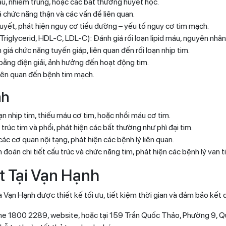
u, nhiễm trùng, hoặc các bất thường huyết học.
 chức năng thận và các vấn đề liên quan.
yết, phát hiện nguy cơ tiểu đường – yếu tố nguy cơ tim mạch.
Triglycerid, HDL-C, LDL-C): Đánh giá rối loạn lipid máu, nguyên nh
iá chức năng tuyến giáp, liên quan đến rối loạn nhịp tim.
n bằng điện giải, ảnh hưởng đến hoạt động tim.
 liên quan đến bệnh tim mạch.
nh
ạn nhịp tim, thiếu máu cơ tim, hoặc nhồi máu cơ tim.
rúc tim và phổi, phát hiện các bất thường như phì đại tim.
ác cơ quan nội tạng, phát hiện các bệnh lý liên quan.
 đoán chi tiết cấu trúc và chức năng tim, phát hiện các bệnh lý van t
t Tại Vạn Hạnh
 Vạn Hạnh được thiết kế tối ưu, tiết kiệm thời gian và đảm bảo kết 
tline 1800 2289, website, hoặc tại 159 Trần Quốc Thảo, Phường 9, 