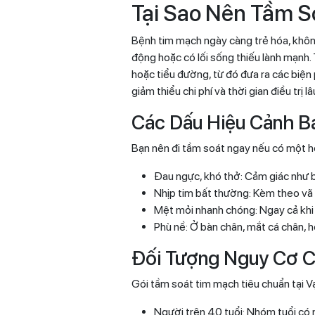
Tại Sao Nên Tầm S
Bệnh tim mạch ngày càng trẻ hóa, không 
động hoặc có lối sống thiếu lành mạnh. 
hoặc tiểu đường, từ đó đưa ra các biện 
giảm thiểu chi phí và thời gian điều trị lâ
Các Dấu Hiệu Cảnh B
Bạn nên đi tầm soát ngay nếu có một ho
Đau ngực, khó thở: Cảm giác như b
Nhịp tim bất thường: Kèm theo vã 
Mệt mỏi nhanh chóng: Ngay cả khi 
Phù nề: Ở bàn chân, mắt cá chân, 
Đối Tượng Nguy Cơ 
Gói tầm soát tim mạch tiêu chuẩn tại V
Người trên 40 tuổi: Nhóm tuổi có 