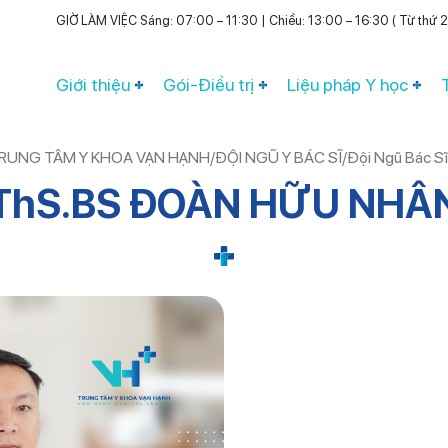
GIỜ LÀM VIỆC Sáng: 07:00 – 11:30 | Chiều: 13:00 – 16:30 ( Từ thứ 2 
Giới thiệu
Gói-Điều trị
Liệu pháp Y học
TRUNG TÂM Y KHOA VẠN HẠNH
/
ĐỘI NGŨ Y BÁC SĨ
/
Đội Ngũ Bác Sĩ
ThS.BS ĐOÀN HỮU NHÂ