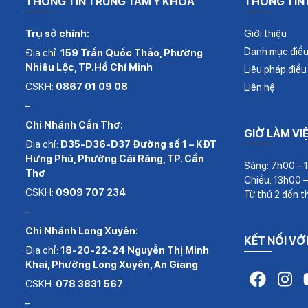
THÔNG TIN TRUNG TÂM Y KHOA
THÔNG TIN
Trụ sở chính:
Giới thiệu
Danh mục điều 
Địa chỉ:
159 Trần Quốc Thảo, Phường
Nhiêu Lộc, TP.Hồ Chí Minh
Liệu pháp điều 
CSKH:
0867 01 09 08
Liên hệ
–
Chi Nhánh Cần Thơ:
GIỜ LÀM VI
Địa chỉ:
D35-D36-D37 Đường số 1 – KĐT
Hưng Phú, Phường Cái Răng, TP. Cần
Sáng: 7h00 – 
Thơ
Chiều: 13h00 
CSKH:
0909 707 234
Từ thứ 2 đến t
–
Chi Nhánh Long Xuyên:
KẾT NỐI VỚ
Địa chỉ:
18-20-22-24 Nguyễn Thị Minh
Khai, Phường Long Xuyên, An Giang
CSKH:
078 3831 567
–