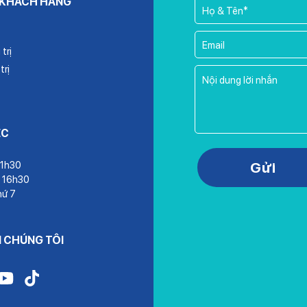
 KHÁCH HÀNG
trị
trị
ỆC
Please leave this field empty.
Gửi
11h30
– 16h30
hứ 7
I CHÚNG TÔI