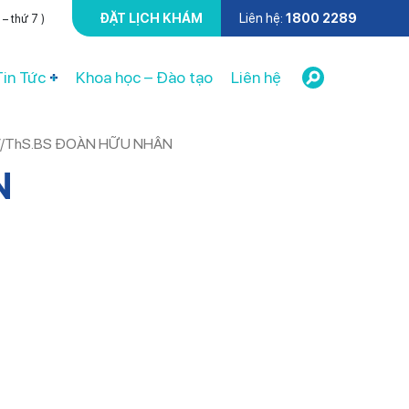
ĐẶT LỊCH KHÁM
Liên hệ:
1800 2289
– thứ 7 )
Tin Tức
Khoa học – Đào tạo
Liên hệ
/
ThS.BS ĐOÀN HỮU NHÂN
N