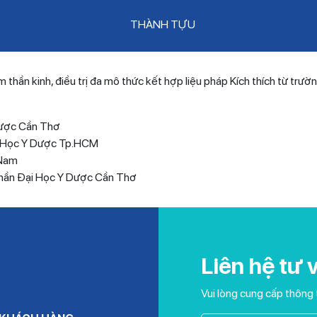
THÀNH TỰU
n kinh, điều trị đa mô thức kết hợp liệu pháp Kích thích từ trường 
Dược Cần Thơ
i Học Y Dược Tp.HCM
 Nam
hần Đại Học Y Dược Cần Thơ
Liên hệ tư 
Vui lòng cung cấp thông 