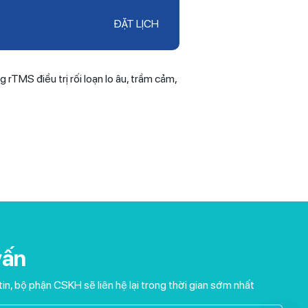
ĐẶT LỊCH
rTMS điều trị rối loạn lo âu, trầm cảm,
vấn
tin, bộ phận CSKH sẽ liên hệ lại trong thời gian sớm nhất