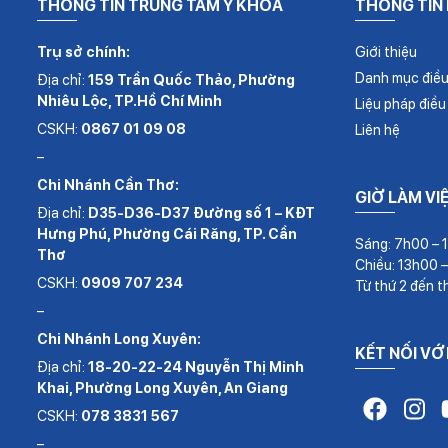
THÔNG TIN TRUNG TÂM Y KHOA
THÔNG TIN
Trụ sở chính:
Giới thiệu
Danh mục điều 
Địa chỉ:
159 Trần Quốc Thảo, Phường
Nhiêu Lộc, TP.Hồ Chí Minh
Liệu pháp điều 
CSKH:
0867 01 09 08
Liên hệ
–
Chi Nhánh Cần Thơ:
GIỜ LÀM VI
Địa chỉ:
D35-D36-D37 Đường số 1 – KĐT
Hưng Phú, Phường Cái Răng, TP. Cần
Sáng: 7h00 – 
Thơ
Chiều: 13h00 
CSKH:
0909 707 234
Từ thứ 2 đến t
–
Chi Nhánh Long Xuyên:
KẾT NỐI VỚ
Địa chỉ:
18-20-22-24 Nguyễn Thị Minh
Khai, Phường Long Xuyên, An Giang
CSKH:
078 3831 567
–