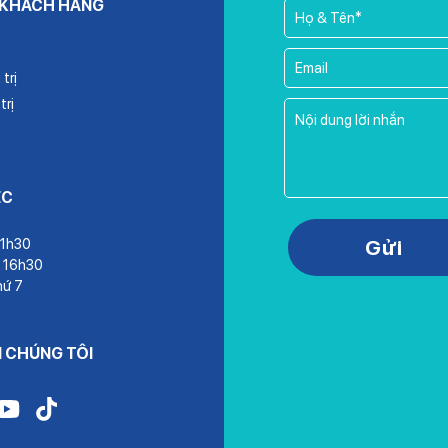
 KHÁCH HÀNG
trị
trị
ỆC
Please leave this field empty.
Gửi
11h30
– 16h30
hứ 7
I CHÚNG TÔI