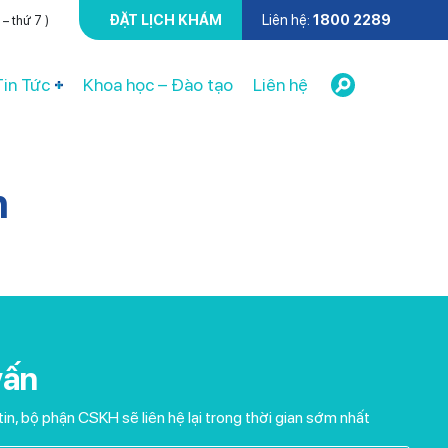
ĐẶT LỊCH KHÁM
Liên hệ:
1800 2289
– thứ 7 )
Tin Tức
Khoa học – Đào tạo
Liên hệ
h
vấn
tin, bộ phận CSKH sẽ liên hệ lại trong thời gian sớm nhất