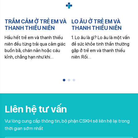
TRẦM CẢM Ở TRẺ EM VÀ
LO ÂU Ở TRẺ EM VÀ
THANH THIẾU NIÊN
THANH THIẾU NIÊN
Hầu hết trẻ em và thanh thiếu
1. Lo âu là gì? Lo âu là một vấn
niên đều từng trải qua cảm giác
đề sức khỏe tinh thần thường
buồn bã, chán nản hoặc cáu
gặp ở trẻ em và thanh thiếu
kỉnh, chẳng hạn như khi…
niên. Rối…
Liên hệ tư vấn
Vui lòng cung cấp thông tin, bộ phận CSKH sẽ liên hệ lại trong
thời gian sớm nhất