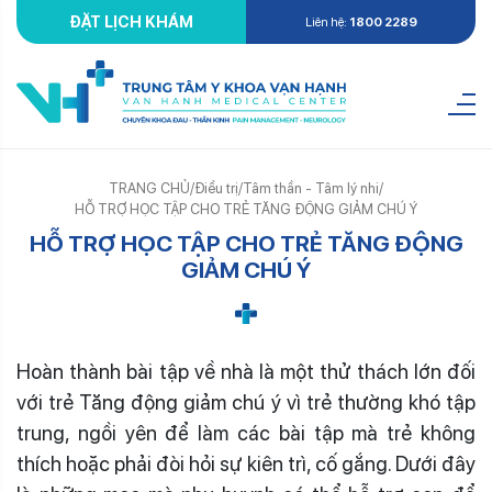
ĐẶT LỊCH KHÁM
Liên hệ:
1800 2289
TRANG CHỦ
/
Điều trị
/
Tâm thần - Tâm lý nhi
/
HỖ TRỢ HỌC TẬP CHO TRẺ TĂNG ĐỘNG GIẢM CHÚ Ý
HỖ TRỢ HỌC TẬP CHO TRẺ TĂNG ĐỘNG
GIẢM CHÚ Ý
Hoàn thành bài tập về nhà là một thử thách lớn đối
với trẻ Tăng động giảm chú ý vì trẻ thường khó tập
trung, ngồi yên để làm các bài tập mà trẻ không
thích hoặc phải đòi hỏi sự kiên trì, cố gắng. Dưới đây