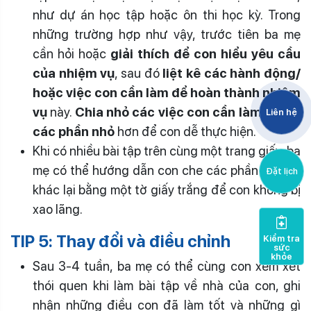
như dự án học tập hoặc ôn thi học kỳ. Trong
những trường hợp như vậy, trước tiên ba mẹ
cần hỏi hoặc
giải thích để con hiểu yêu cầu
của nhiệm vụ
, sau đó
liệt kê các hành động/
hoặc việc con cần làm để hoàn thành nhiệm
vụ
này.
Chia nhỏ các việc con cần làm thành
Liên hệ
các phần nhỏ
hơn để con dễ thực hiện.
Khi có nhiều bài tập trên cùng một trang giấy, ba
mẹ có thể hướng dẫn con che các phần bài tập
Đặt lịch
khác lại bằng một tờ giấy trắng để con không bị
xao lãng.
TIP 5: Thay đổi và điều chỉnh
Kiểm tra
sức
khỏe
Sau 3-4 tuần, ba mẹ có thể cùng con xem xét
thói quen khi làm bài tập về nhà của con, ghi
nhận những điều con đã làm tốt và những gì