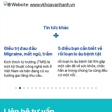
Website:
www.ykhoavanhanh.vn
Tin tức khác
Điều trị đau đầu
5 điều bạn cần biết về
Migraine, mất ngủ, trầm
rối loạn lo âu bệnh tật
cảm bằng máy Kích
rối loạn lo âu bệnh tật Khi gặp
Kích thích từ trường (TMS) là
thích từ trường (TMS)
một vấn đề về sức khỏe, chắc
một kỹ thuật công nghệ mới ở
hẳn ai trong chúng ta cũng đều
Việt Nam và hiện đang có xu
có một nỗi…
hướng gia tăng nhu cầu…
Liên hệ tư vấn