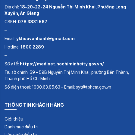
Địa chỉ:
18-20-22-24 Nguyễn Thị Minh Khai, Phường Long
Xuyên, An Giang
CSKH:
078 3831 567
–
Email:
ykhoavanhanh@gmail.com
Hotline:
1800 2289
–
Sở y tế:
https://medinet.hochiminhcity.gov.vn/
Trụ sở chính: 59 – 59B Nguyễn Thị Minh Khai, phường Bến Thành,
Thành phố Hồ Chí Minh.
Số điện thoại: 1900.63.85.63 – Email: syt@tphcm.gov.vn
THÔNG TIN KHÁCH HÀNG
Giới thiệu
Danh mục điều trị
Liệu pháp điều trị