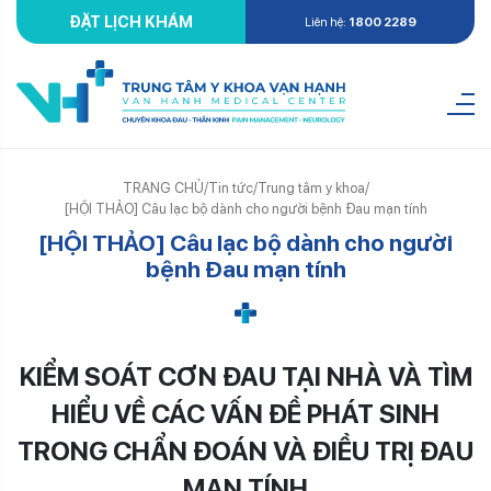
ĐẶT LỊCH KHÁM
Liên hệ:
1800 2289
TRANG CHỦ
/
Tin tức
/
Trung tâm y khoa
/
[HỘI THẢO] Câu lạc bộ dành cho người bệnh Đau mạn tính
[HỘI THẢO] Câu lạc bộ dành cho người
bệnh Đau mạn tính
KIỂM SOÁT CƠN ĐAU TẠI NHÀ VÀ TÌM
HIỂU VỀ CÁC VẤN ĐỀ PHÁT SINH
TRONG CHẨN ĐOÁN VÀ ĐIỀU TRỊ ĐAU
MẠN TÍNH