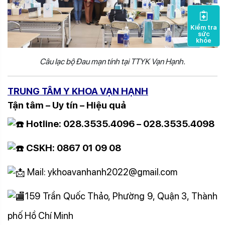
Kiểm tra
sức
khỏe
Câu lạc bộ Đau mạn tính tại TTYK Vạn Hạnh.
TRUNG TÂM Y KHOA VẠN HẠNH
Tận tâm – Uy tín – Hiệu quả
Hotline: 028.3535.4096 – 028.3535.4098
CSKH: 0867 01 09 08
Mail: ykhoavanhanh2022@gmail.com
159 Trần Quốc Thảo, Phường 9, Quận 3, Thành
phố Hồ Chí Minh