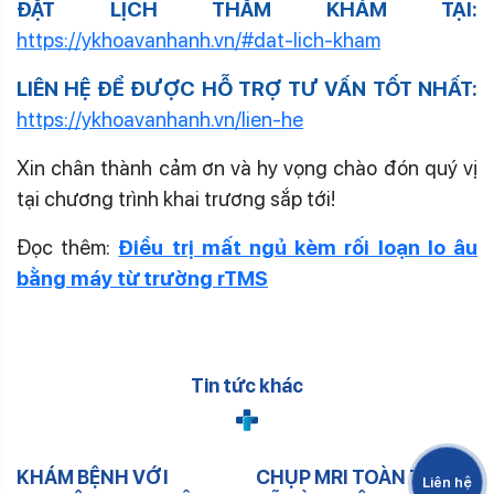
ĐẶT LỊCH THĂM KHÁM TẠI:
https://ykhoavanhanh.vn/#dat-lich-kham
LIÊN HỆ ĐỂ ĐƯỢC HỖ TRỢ TƯ VẤN TỐT NHẤT:
https://ykhoavanhanh.vn/lien-he
Xin chân thành cảm ơn và hy vọng chào đón quý vị
tại chương trình khai trương sắp tới!
Đọc thêm:
Điều trị mất ngủ kèm rối loạn lo âu
bằng máy từ trường rTMS
Tin tức khác
KHÁM BỆNH VỚI
CHỤP MRI TOÀN THÂN:
Liên hệ