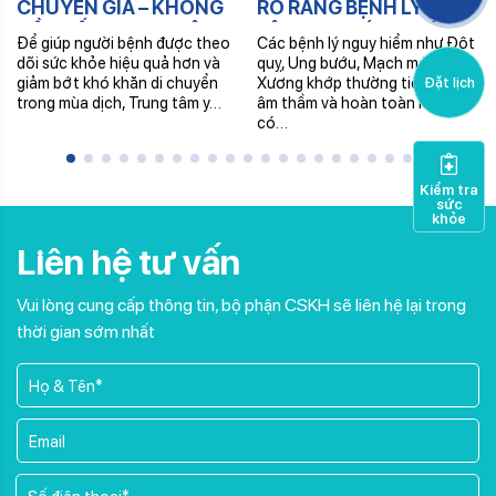
CHUYÊN GIA – KHÔNG
RÕ RÀNG BỆNH LÝ – AN
CẦN ĐẾN TRUNG TÂM –
TÂM CHI PHÍ KHI CÓ
Để giúp người bệnh được theo
Các bệnh lý nguy hiểm như Đột
NHẬN THUỐC TRONG
BHYT
dõi sức khỏe hiệu quả hơn và
quỵ, Ung bướu, Mạch máu hay
NGÀY
giảm bớt khó khăn di chuyển
Xương khớp thường tiến triển
Đặt lịch
trong mùa dịch, Trung tâm y…
âm thầm và hoàn toàn không
có…
Kiểm tra
sức
khỏe
Liên hệ tư vấn
Vui lòng cung cấp thông tin, bộ phận CSKH sẽ liên hệ lại trong
thời gian sớm nhất