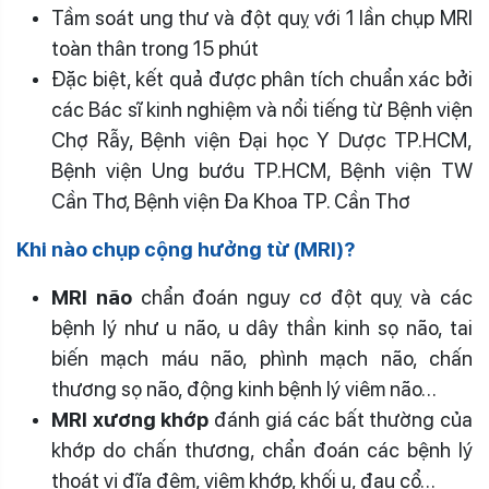
Tầm soát ung thư và đột quỵ với 1 lần chụp MRI
toàn thân trong 15 phút
Đặc biệt, kết quả được phân tích chuẩn xác bởi
các Bác sĩ kinh nghiệm và nổi tiếng từ Bệnh viện
Chợ Rẫy, Bệnh viện Đại học Y Dược TP.HCM,
Bệnh viện Ung bướu TP.HCM, Bệnh viện TW
Cần Thơ, Bệnh viện Đa Khoa TP. Cần Thơ
Khi nào chụp cộng hưởng từ (MRI)?
MRI não
chẩn đoán nguy cơ đột quỵ và các
bệnh lý như u não, u dây thần kinh sọ não, tai
biến mạch máu não, phình mạch não, chấn
thương sọ não, động kinh bệnh lý viêm não…
MRI xương khớp
đánh giá các bất thường của
khớp do chấn thương, chẩn đoán các bệnh lý
thoát vị đĩa đệm, viêm khớp, khối u, đau cổ…