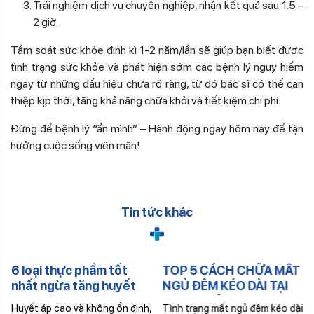
Trải nghiệm dịch vụ chuyên nghiệp, nhận kết quả sau 1.5 –
2 giờ.
Tầm soát sức khỏe định kì 1-2 năm/lần sẽ giúp bạn biết được
tình trạng sức khỏe và phát hiện sớm các bệnh lý nguy hiểm
ngay từ những dấu hiệu chưa rõ ràng, từ đó bác sĩ có thể can
thiệp kịp thời, tăng khả năng chữa khỏi và tiết kiệm chi phí.
Đừng để bệnh lý “ẩn mình” – Hành động ngay hôm nay để tận
hưởng cuộc sống viên mãn!
Tin tức khác
6 loại thực phẩm tốt
TOP 5 CÁCH CHỮA MẤT
nhất ngừa tăng huyết
NGỦ ĐÊM KÉO DÀI TẠI
áp và đột quỵ
TRUNG TÂM Y KHOA
Huyết áp cao và không ổn định,
Tình trạng mất ngủ đêm kéo dài