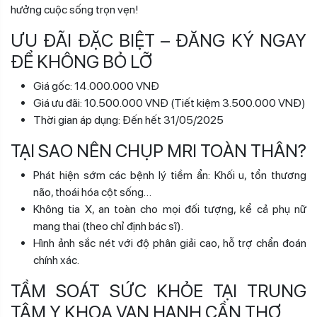
hưởng cuộc sống trọn vẹn!
ƯU ĐÃI ĐẶC BIỆT – ĐĂNG KÝ NGAY
ĐỂ KHÔNG BỎ LỠ
Giá gốc: 14.000.000 VNĐ
Giá ưu đãi: 10.500.000 VNĐ (Tiết kiệm 3.500.000 VNĐ)
Thời gian áp dụng: Đến hết 31/05/2025
TẠI SAO NÊN CHỤP MRI TOÀN THÂN?
Phát hiện sớm các bệnh lý tiềm ẩn: Khối u, tổn thương
não, thoái hóa cột sống…
Không tia X, an toàn cho mọi đối tượng, kể cả phụ nữ
mang thai (theo chỉ định bác sĩ).
Hình ảnh sắc nét với độ phân giải cao, hỗ trợ chẩn đoán
chính xác.
TẦM SOÁT SỨC KHỎE TẠI TRUNG
TÂM Y KHOA VẠN HẠNH CẦN THƠ