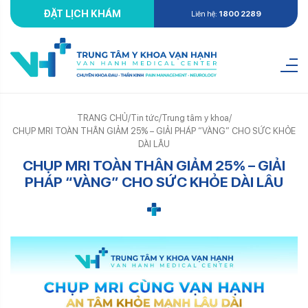
ĐẶT LỊCH KHÁM
Liên hệ:
1800 2289
TRANG CHỦ
/
Tin tức
/
Trung tâm y khoa
/
CHỤP MRI TOÀN THÂN GIẢM 25% – GIẢI PHÁP “VÀNG” CHO SỨC KHỎE
DÀI LÂU
CHỤP MRI TOÀN THÂN GIẢM 25% – GIẢI
PHÁP “VÀNG” CHO SỨC KHỎE DÀI LÂU