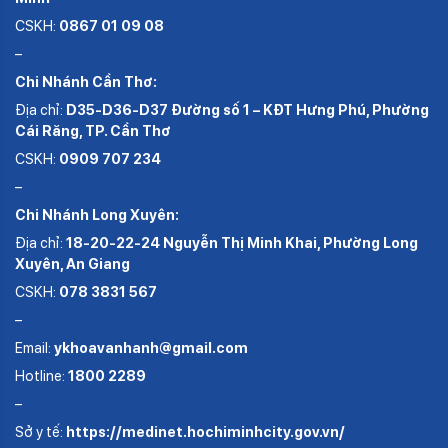
CSKH:
0867 01 09 08
–
Chi Nhánh Cần Thơ:
Địa chỉ:
D35-D36-D37 Đường số 1 – KĐT Hưng Phú, Phường
Cái Răng, TP. Cần Thơ
CSKH:
0909 707 234
–
Chi Nhánh Long Xuyên:
Địa chỉ:
18-20-22-24 Nguyễn Thị Minh Khai, Phường Long
Xuyên, An Giang
CSKH:
078 3831 567
–
Email:
ykhoavanhanh@gmail.com
Hotline:
1800 2289
–
Sở y tế:
https://medinet.hochiminhcity.gov.vn/