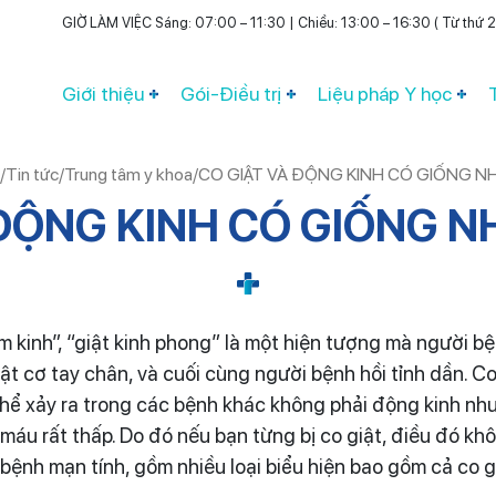
GIỜ LÀM VIỆC Sáng: 07:00 – 11:30 | Chiều: 13:00 – 16:30 ( Từ thứ 2 
Giới thiệu
Gói-Điều trị
Liệu pháp Y học
/
Tin tức
/
Trung tâm y khoa
/
CO GIẬT VÀ ĐỘNG KINH CÓ GIỐNG 
 ĐỘNG KINH CÓ GIỐNG 
àm kinh”, “giật kinh phong” là một hiện tượng mà người b
t cơ tay chân, và cuối cùng người bệnh hồi tỉnh dần. Co 
ể xảy ra trong các bệnh khác không phải động kinh như:
u rất thấp. Do đó nếu bạn từng bị co giật, điều đó khôn
ệnh mạn tính, gồm nhiều loại biểu hiện bao gồm cả co giậ