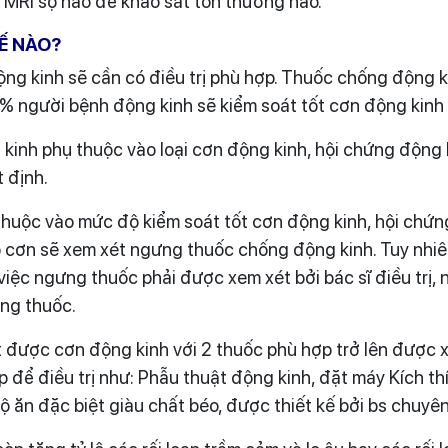
 MRI sọ não để khảo sát tổn thương não.
Ế NÀO?
g kinh sẽ cần có điều trị phù hợp. Thuốc chống động kin
% người bệnh động kinh sẽ kiểm soát tốt cơn động kinh
kinh phụ thuộc vào loại cơn động kinh, hội chứng động k
 định.
 thuộc vào mức độ kiểm soát tốt cơn động kinh, hội chứn
ó cơn sẽ xem xét ngưng thuốc chống động kinh. Tuy nhiê
 việc ngưng thuốc phải được xem xét bởi bác sĩ điều trị
ứng thuốc.
 được cơn động kinh với 2 thuốc phù hợp trở lên được x
để điều trị như: Phẫu thuật động kinh, đặt máy Kích th
ộ ăn đặc biệt giàu chất béo, được thiết kế bởi bs chuyê