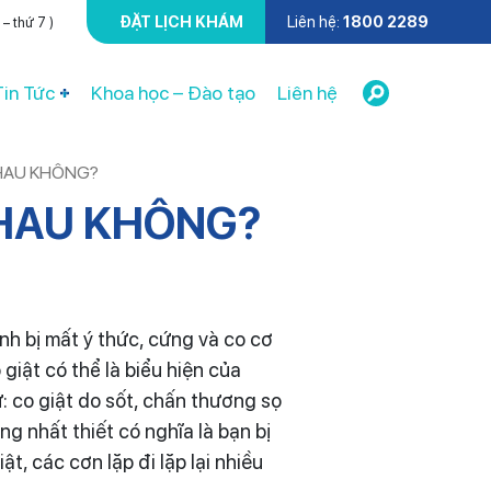
ĐẶT LỊCH KHÁM
Liên hệ:
1800 2289
– thứ 7 )
Tin Tức
Khoa học – Đào tạo
Liên hệ
NHAU KHÔNG?
NHAU KHÔNG?
ệnh bị mất ý thức, cứng và co cơ
giật có thể là biểu hiện của
 co giật do sốt, chấn thương sọ
g nhất thiết có nghĩa là bạn bị
t, các cơn lặp đi lặp lại nhiều