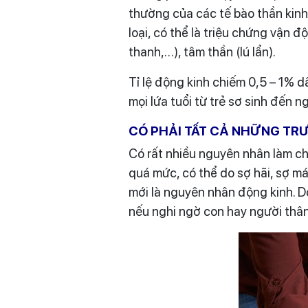
thường của các tế bào thần kinh
loại, có thể là triệu chứng vận đ
thanh,…), tâm thần (lú lẩn).
Tỉ lệ động kinh chiếm 0,5 – 1% d
mọi lứa tuổi từ trẻ sơ sinh đến ng
CÓ PHẢI TẤT CẢ NHỮNG TRƯ
Có rất nhiều nguyên nhân làm cho
quá mức, có thể do sợ hãi, sợ máu
mới là nguyên nhân động kinh. D
nếu nghi ngờ con hay người thân