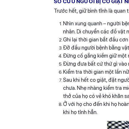
SƠ CỨU NGƯỜI BỊ CO GIẬT 
Trước hết, giữ bình tĩnh là quan
Nhìn xung quanh – người bệ
nhân. Di chuyển các đồ vật n
Ghi lại thời gian bắt đầu cơn
Đỡ đầu người bệnh bằng vật
Đừng cố gắng kiềm giữ một 
Đừng đưa bất cứ thứ gì vào 
Kiểm tra thời gian một lần n
Sau khi hết co giật, đặt ngư
chưa. Nhẹ nhàng kiểm tra mi
thở của họ có vẻ khó khăn sa
Ở với họ cho đến khi họ hoà
khi họ tỉnh hẳn.