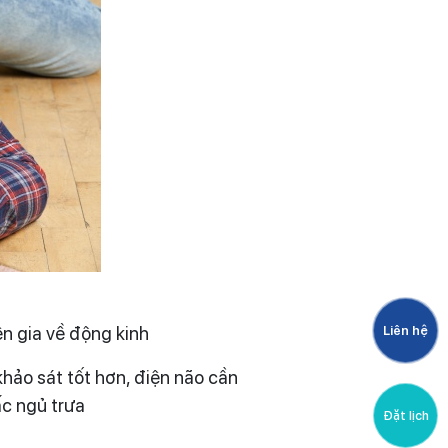
n gia về động kinh
Liên hệ
khảo sát tốt hơn, điện não cần
ấc ngủ trưa
Đặt lịch