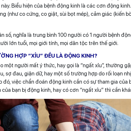
 này. Biểu hiện của bệnh động kinh là các cơn động kinh
ộng (như co cứng, co giật, sùi bọt mép), cảm giác (kiến bò
ân số, nghĩa là trung bình 100 người có 1 người bệnh độn
ười lớn tuổi, mọi giới tính, mọi dân tộc trên thế giới.
ỜNG HỢP “XỈU” ĐỀU LÀ ĐỘNG KINH?
 một người mất ý thức, hay gọi là “ngất xỉu”, thường gặp
, sợ đau, giận dữ, hay một số trường hợp do rối loạn nhị
o đó, việc chẩn đoán động kinh cần có sự tham gia của b
 của bạn bị động kinh, hay có cơn “ngất xỉu” thì cần kh