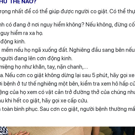
NHƯ THẾ NÀO?
 trọng nhất để có thể giúp được người co giật. Có thể thự
nh có đang ở nơi nguy hiểm không? Nếu không, đừng cố 
guy hiểm ra xa họ.
 động kinh.
 mềm nếu họ ngã xuống đất. Nghiêng đầu sang bên nếu
người đang lên cơn động kinh.
miệng họ như khăn, tay, nặn chanh,…
ữa. Nếu cơn co giật không dừng lại sau 5 phút, hãy gọi xe
ời bệnh ở tư thế nghiêng một bên, kiểm tra xem hô hấp củ
ệng của họ xem có vật cản trở đường thở của chúng như
u khi hết co giật, hãy gọi xe cấp cứu.
n toàn bình phục. Sau cơn co giật, người bệnh thường mấ