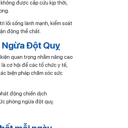
 không được cấp cứu kịp thời,
ong.
ì lối sống lành mạnh, kiểm soát
vận động thể chất.
g Ngừa Đột Quỵ
ự kiện quan trọng nhằm nâng cao
là cơ hội để các tổ chức y tế,
các biện pháp chăm sóc sức
phát động chiến dịch
hức phòng ngừa đột quỵ.