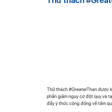
Thử thách #Great
Thử thách #GreaterThan được kh
phần giảm nguy cơ đột quỵ và tạ
đẩy ý thức cộng đồng về tầm qu