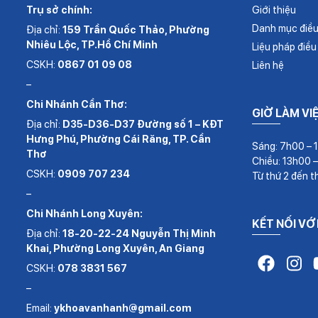
Trụ sở chính:
Giới thiệu
Danh mục điều 
Địa chỉ:
159 Trần Quốc Thảo, Phường
Nhiêu Lộc, TP.Hồ Chí Minh
Liệu pháp điều 
CSKH:
0867 01 09 08
Liên hệ
–
Chi Nhánh Cần Thơ:
GIỜ LÀM VI
Địa chỉ:
D35-D36-D37 Đường số 1 – KĐT
Hưng Phú, Phường Cái Răng, TP. Cần
Sáng: 7h00 – 
Thơ
Chiều: 13h00 
CSKH:
0909 707 234
Từ thứ 2 đến t
–
Chi Nhánh Long Xuyên:
KẾT NỐI VỚ
Địa chỉ:
18-20-22-24 Nguyễn Thị Minh
Khai, Phường Long Xuyên, An Giang
CSKH:
078 3831 567
–
Email:
ykhoavanhanh@gmail.com