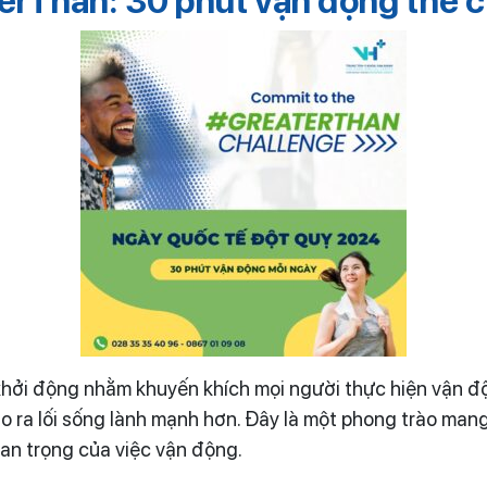
erThan: 30 phút vận động thể c
ởi động nhằm khuyến khích mọi người thực hiện vận độ
o ra lối sống lành mạnh hơn. Đây là một phong trào mang
an trọng của việc vận động.