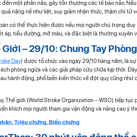
 đến một phần não, gây tổn thương các tế bào não. Nếu
quả nặng nề như liệt, suy giảm nhận thức, thậm chí tử v
àn có thể thực hiện được nếu mọi người chú trọng duy tr
t áp, tiểu đường, mỡ máu, và đặc biệt là thường xuyên 
 Giới – 29/10: Chung Tay Phòn
roke Day
) được tổ chức vào ngày 29/10 hàng năm, là s
ách phòng ngừa và các giải pháp cứu chữa kịp thời. Đây 
au hành động, phổ biến kiến thức về đột quỵ cũng như 
 Thế giới (World Stroke Organization – WSO) tiếp tục 
uyến khích mọi người tham gia vận động và nâng cao ý t
nhân, Triệu chứng, Biến chứng