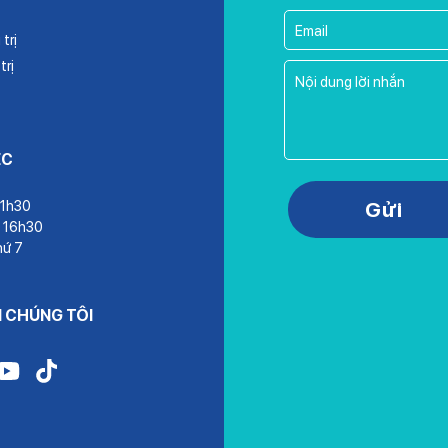
trị
trị
ỆC
Please leave this field empty.
Gửi
11h30
– 16h30
hứ 7
I CHÚNG TÔI