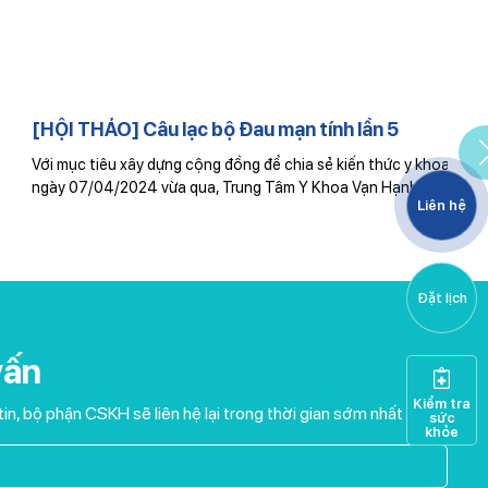
[HỘI THẢO] Câu lạc bộ Đau mạn tính lần 5
Với mục tiêu xây dựng cộng đồng để chia sẻ kiến thức y khoa,
R
ngày 07/04/2024 vừa qua, Trung Tâm Y Khoa Vạn Hạnh đã…
q
Liên hệ
Đặt lịch
vấn
Kiểm tra
tin, bộ phận CSKH sẽ liên hệ lại trong thời gian sớm nhất
sức
khỏe