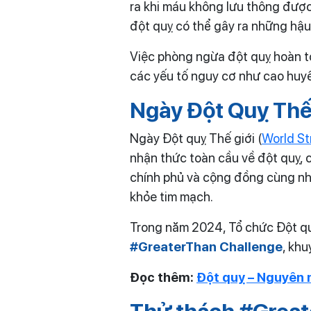
ra khi máu không lưu thông được
đột quỵ có thể gây ra những hậu 
Việc phòng ngừa đột quỵ hoàn to
các yếu tố nguy cơ như cao huyế
Ngày Đột Quỵ Thế
Ngày Đột quỵ Thế giới (
World St
nhận thức toàn cầu về đột quỵ, c
chính phủ và cộng đồng cùng nh
khỏe tim mạch.
Trong năm 2024, Tổ chức Đột quỵ
#GreaterThan Challenge
, kh
Đọc thêm:
Đột quỵ – Nguyên 