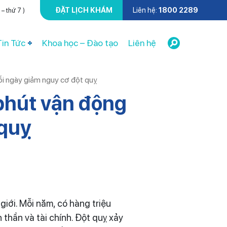
ĐẶT LỊCH KHÁM
Liên hệ:
1800 2289
– thứ 7 )
Tin Tức
Khoa học – Đào tạo
Liên hệ
i ngày giảm nguy cơ đột quỵ
phút vận động
 quỵ
iới. Mỗi năm, có hàng triệu
 thần và tài chính. Đột quỵ xảy