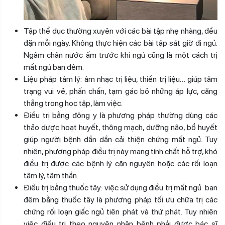
Tập thể dục thường xuyên với các bài tập nhẹ nhàng, đều
đặn mỗi ngày. Không thực hiện các bài tập sát giờ đi ngủ.
Ngâm chân nước ấm trước khi ngủ cũng là một cách trị
mất ngủ ban đêm.
Liệu pháp tâm lý: âm nhạc trị liệu, thiền trị liệu… giúp tâm
trạng vui vẻ, phấn chấn, tạm gác bỏ những áp lực, căng
thẳng trong học tập, làm việc.
Điều trị bằng đông y là phương pháp thường dùng các
thảo dược hoạt huyết, thông mạch, dưỡng não, bổ huyết
giúp người bệnh dần dần cải thiện chứng mất ngủ. Tuy
nhiên, phương pháp điều trị này mang tính chất hỗ trợ, khó
điều trị được các bệnh lý căn nguyên hoặc các rối loạn
tâm lý, tâm thần.
Điều trị bằng thuốc tây: việc sử dụng điều trị mất ngủ ban
đêm bằng thuốc tây là phương pháp tối ưu chữa trị các
chứng rối loạn giấc ngủ tiên phát và thứ phát. Tuy nhiên
việc điều trị theo nguyên nhân bệnh phải được bác sĩ