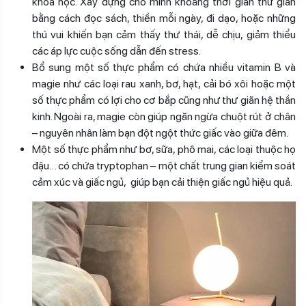
khoa học. Xây dựng cho mình khoảng thời gian thư giãn
bằng cách đọc sách, thiền mỗi ngày, đi dạo, hoặc những
thú vui khiến bạn cảm thấy thư thái, dễ chịu, giảm thiểu
các áp lực cuộc sống dẫn đến stress.
Bổ sung một số thực phẩm có chứa nhiều vitamin B và
magie như các loại rau xanh, bơ, hạt, cải bó xôi hoặc một
số thực phẩm có lợi cho cơ bắp cũng như thư giãn hệ thần
kinh. Ngoài ra, magie còn giúp ngăn ngừa chuột rút ở chân
– nguyên nhân làm bạn đột ngột thức giấc vào giữa đêm.
Một số thực phẩm như bơ, sữa, phô mai, các loại thuộc họ
đậu… có chứa tryptophan – một chất trung gian kiểm soát
cảm xúc và giấc ngủ, giúp bạn cải thiện giấc ngủ hiệu quả.