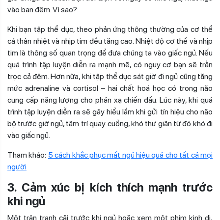
vào ban đêm. Vì sao?
Khi bạn tập thể dục, theo phản ứng thông thường của cơ thể
cả thân nhiệt và nhịp tim đều tăng cao. Nhiệt độ cơ thể và nhịp
tim là thông số quan trọng để đưa chúng ta vào giấc ngủ. Nếu
quá trình tập luyện diễn ra mạnh mẽ, có nguy cơ bạn sẽ trằn
trọc cả đêm. Hơn nữa, khi tập thể dục sát giờ đi ngủ cũng tăng
mức adrenaline và cortisol – hai chất hoá học có trong não
cung cấp năng lượng cho phản xạ chiến đấu. Lúc này, khi quá
trình tập luyện diễn ra sẽ gây hiểu lầm khi gửi tín hiệu cho não
bộ trước giờ ngủ, tâm trí quay cuồng, khó thư giãn từ đó khó đi
vào giấc ngủ.
Tham khảo:
5 cách khắc phục mất ngủ hiệu quả cho tất cả mọi
người
3. Cảm xúc bị kích thích mạnh trước
khi ngủ
Một trận tranh cãi trước khi ngủ hoặc xem một phim kinh dị,