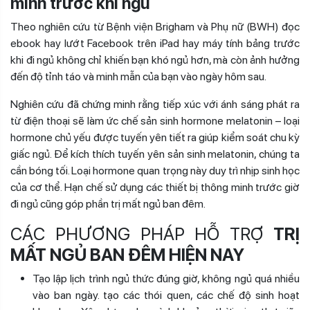
minh trước khi ngủ
Theo nghiên cứu từ Bệnh viện Brigham và Phụ nữ (BWH) đọc
ebook hay lướt Facebook trên iPad hay máy tính bảng trước
khi đi ngủ không chỉ khiến bạn khó ngủ hơn, mà còn ảnh hưởng
đến độ tỉnh táo và minh mẫn của bạn vào ngày hôm sau.
Nghiên cứu đã chứng minh rằng tiếp xúc với ánh sáng phát ra
từ điện thoại sẽ làm ức chế sản sinh hormone melatonin – loại
hormone chủ yếu được tuyến yên tiết ra giúp kiểm soát chu kỳ
giấc ngủ. Để kích thích tuyến yên sản sinh melatonin, chúng ta
cần bóng tối. Loại hormone quan trọng này duy trì nhịp sinh học
của cơ thể. Hạn chế sử dụng các thiết bị thông minh trước giờ
đi ngủ cũng góp phần
trị mất ngủ
b
an đêm.
CÁC PHƯƠNG PHÁP HỖ TRỢ
TRỊ
MẤT NGỦ BAN ĐÊM
HIỆN NAY
Tạo lập lịch trình ngủ thức đúng giờ, không ngủ quá nhiều
vào ban ngày. tạo các thói quen, các chế độ sinh hoạt