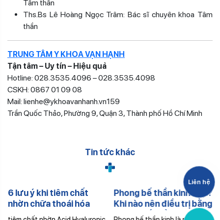
Tâm thần
Ths.Bs Lê Hoàng Ngọc Trâm: Bác sĩ chuyên khoa Tâm
thần
TRUNG TÂM Y KHOA VẠN HẠNH
Tận tâm – Uy tín – Hiệu quả
Hotline: 028.3535.4096 – 028.3535.4098
CSKH: 0867 01 09 08
Mail: lienhe@ykhoavanhanh.vn159
Trần Quốc Thảo, Phường 9, Quận 3, Thành phố Hồ Chí Minh
Tin tức khác
Liên hệ
6 lưu ý khi tiêm chất
Phong bế thần kinh là gì?
nhờn chữa thoái hóa
Khi nào nên điều trị bằng
khớp
phong bế thần kinh
tiêm chất nhờn Acid Hyaluronic
Phong bế thần kinh là một thủ