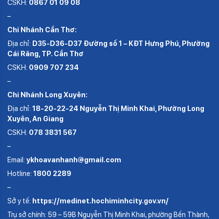
CSKH:
0867 01 09 08
–
Chi Nhánh Cần Thơ:
Địa chỉ:
D35-D36-D37 Đường số 1 – KĐT Hưng Phú, Phường
Cái Răng, TP. Cần Thơ
CSKH:
0909 707 234
–
Chi Nhánh Long Xuyên:
Địa chỉ:
18-20-22-24 Nguyễn Thị Minh Khai, Phường Long
Xuyên, An Giang
CSKH:
078 3831 567
–
Email:
ykhoavanhanh@gmail.com
Hotline:
1800 2289
–
Sở y tế:
https://medinet.hochiminhcity.gov.vn/
Trụ sở chính: 59 – 59B Nguyễn Thị Minh Khai, phường Bến Thành,