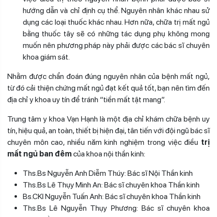
hướng dẫn và chỉ định cụ thể. Nguyên nhân khác nhau sử
dụng các loại thuốc khác nhau. Hơn nữa, chữa trị mất ngủ
bằng thuốc tây sẽ có những tác dụng phụ không mong
muốn nên phương pháp này phải được các bác sĩ chuyên
khoa giám sát.
Nhằm được chẩn đoán đúng nguyên nhân của bệnh mất ngủ,
từ đó cải thiện chứng mất ngủ đạt kết quả tốt, bạn nên tìm đến
địa chỉ y khoa uy tín để tránh “tiền mất tật mang”.
Trung tâm y khoa Vạn Hạnh là một địa chỉ khám chữa bệnh uy
tín, hiệu quả, an toàn, thiết bị hiện đại, tân tiến với đội ngũ bác sĩ
chuyên môn cao, nhiều năm kinh nghiệm trong việc điều
trị
mất ngủ ban đêm
của khoa nội thần kinh:
Ths.Bs Nguyễn Anh Diễm Thúy: Bác sĩ Nội Thần kinh
Ths.Bs Lê Thụy Minh An: Bác sĩ chuyên khoa Thần kinh
Bs.CKI Nguyễn Tuấn Anh: Bác sĩ chuyên khoa Thần kinh
Ths.Bs Lê Nguyễn Thụy Phương: Bác sĩ chuyên khoa