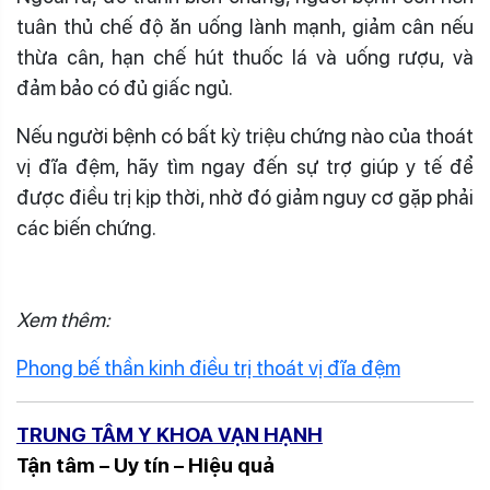
tuân thủ chế độ ăn uống lành mạnh, giảm cân nếu
thừa cân, hạn chế hút thuốc lá và uống rượu, và
đảm bảo có đủ giấc ngủ.
Nếu người bệnh có bất kỳ triệu chứng nào của thoát
vị đĩa đệm, hãy tìm ngay đến sự trợ giúp y tế để
được điều trị kịp thời, nhờ đó giảm nguy cơ gặp phải
các biến chứng.
Xem thêm:
Phong bế thần kinh điều trị thoát vị đĩa đệm
TRUNG TÂM Y KHOA VẠN HẠNH
Tận tâm – Uy tín – Hiệu quả