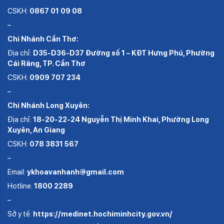
CSKH:
0867 01 09 08
–
Chi Nhánh Cần Thơ:
Địa chỉ:
D35-D36-D37 Đường số 1 – KĐT Hưng Phú, Phường
Cái Răng, TP. Cần Thơ
CSKH:
0909 707 234
–
Chi Nhánh Long Xuyên:
Địa chỉ:
18-20-22-24 Nguyễn Thị Minh Khai, Phường Long
Xuyên, An Giang
CSKH:
078 3831 567
–
Email:
ykhoavanhanh@gmail.com
Hotline:
1800 2289
–
Sở y tế:
https://medinet.hochiminhcity.gov.vn/