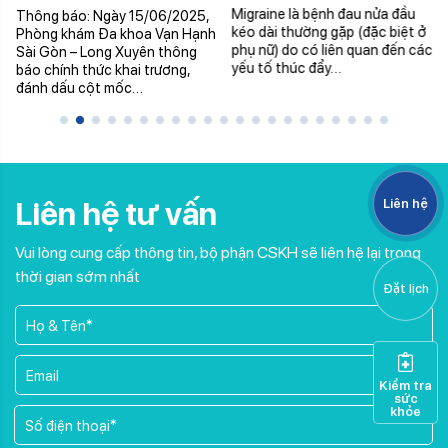
KHÁM ĐA KHOA VẠN
Migraine là bệnh đau nửa đầu
Thông báo: Ngày 15/06/2025,
HẠNH SÀI GÒN – LONG
kéo dài thường gặp (đặc biệt ở
Phòng khám Đa khoa Vạn Hạnh
XUYÊN
phụ nữ) do có liên quan đến các
Sài Gòn – Long Xuyên thông
yếu tố thúc đẩy…
báo chính thức khai trương,
đánh dấu cột mốc…
Liên hệ tư vấn
Liên hệ
Vui lòng cung cấp thông tin, bộ phận CSKH sẽ liên hệ lại trong
thời gian sớm nhất
Đặt lịch
Kiểm tra
sức
khỏe