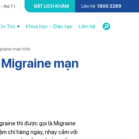
ĐẶT LỊCH KHÁM
Liên hệ:
1800 2289
– thứ 7 )
Tin Tức
Khoa học – Đào tạo
Liên hệ
graine mạn tính
u Migraine mạn
raine thì được gọi là Migraine
ậm chí hàng ngày, nhạy cảm với