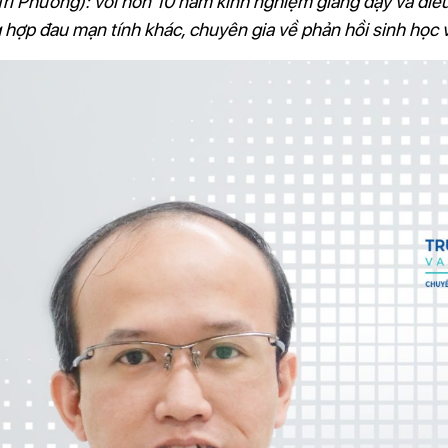
ri Phương): với hơn 10 năm kinh nghiệm giảng dạy và điều
g hợp đau mạn tính khác, chuyên gia về phản hồi sinh học 