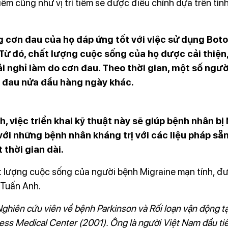
êm cũng như vị trí tiêm sẽ được điều chỉnh dựa trên tìn
 cơn đau của họ đáp ứng tốt với việc sử dụng Botox 
Từ đó, chất lượng cuộc sống của họ được cải thiện,
ải nghỉ làm do cơn đau. Theo thời gian, một số ngư
ị đau nửa đầu hàng ngày khác.
, việc triển khai kỹ thuật này sẽ giúp bệnh nhân b
à với những bệnh nhân kháng trị với các liệu pháp s
 một thời gian dài.
Liệu pháp botox
ất lượng cuộc sống của người bệnh Migraine mạn tính, đư
Tuấn Anh.
ghiên cứu viên về bệnh Parkinson và Rối loạn vận động tại
ess Medical Center (2001). Ông là người Việt Nam đầu tiên