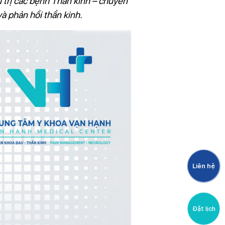
 trị các bệnh Thần kinh – chuyên
và phản hồi thần kinh.
Liệu pháp botox
Liên hệ
Đặt lịch