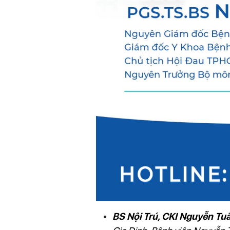
BS Nội Trú, CKI Nguyễn Tu