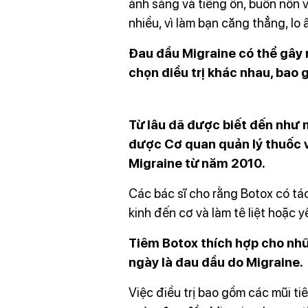
ánh sáng và tiếng ồn, buồn nôn 
nhiều, vì làm bạn căng thẳng, lo â
Đau đầu Migraine có thể gây 
chọn điều trị khác nhau, bao 
Liệu pháp botox
Từ lâu đã được biết đến như 
được Cơ quan quản lý thuốc 
Migraine từ năm 2010.
Các bác sĩ cho rằng Botox có tá
kinh đến cơ và làm tê liệt hoặ
Tiêm Botox thích hợp cho nhữn
ngày là đau đầu do Migraine.
Việc điều trị bao gồm các mũi t