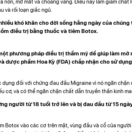
và nôn, mờ mắt và choáng váng. Điều này làm giảm chất 
u và rối loạn giấc ngủ.
nhiều khó khăn cho đời sống hằng ngày của chúng ta
gồm điều trị bằng thuốc và tiêm Botox.
một phương pháp điều trị thẩm mỹ để giúp làm mờ n
và dược phẩm Hoa Kỳ (FDA) chấp nhận cho sử dụng 
c dụng đối với chứng đau đầu Migraine vì nó ngăn chặn c
c yếu cơ, và có thể ngăn chặn chất dẫn truyền thần 
g người từ 18 tuổi trở lên và bị đau đầu từ 15 ngày
iêm Botox vào các cơ trên mặt, vùng đầu và cổ của ngư