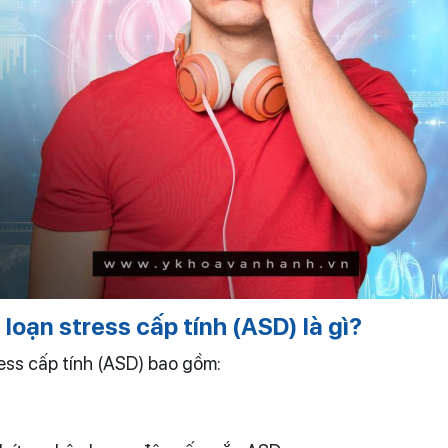
i loạn
stress
cấp tính
(ASD)
là gì?
ress cấp tính (ASD) bao gồm: