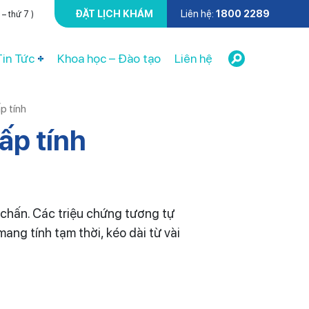
ĐẶT LỊCH KHÁM
Liên hệ:
1800 2289
– thứ 7 )
Tin Tức
Khoa học – Đào tạo
Liên hệ
p tính
ấp tính
 chấn. Các triệu chứng tương tự
mang tính tạm thời, kéo dài từ vài
.