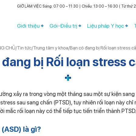
GIỜ LÀM VIỆC Sáng: 07:00 – 11:30 | Chiều: 13:00 – 16:30 ( Từ thứ 2 
Giới thiệu
Gói-Điều trị
Liệu pháp Y học
NG CHỦ
/
Tin tức
/
Trung tâm y khoa
/
Bạn có đang bị Rối loạn stress cấ
 đang bị Rối loạn stress c
thường xảy ra trong vòng một tháng sau một sự kiện sang
stress sau sang chấn (PTSD), tuy nhiên rối loạn này chỉ 
 mắc rối loạn này có thể tiếp tục tiến triển thành PTSD
 (ASD) là gì?