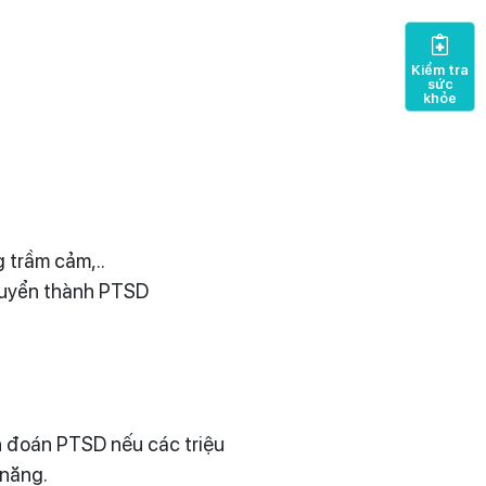
Kiểm tra
sức
khỏe
 trầm cảm,..
chuyển thành PTSD
n đoán PTSD nếu các triệu
 năng.