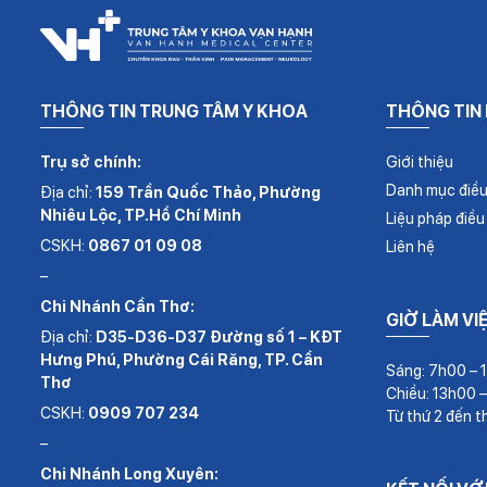
THÔNG TIN TRUNG TÂM Y KHOA
THÔNG TIN
Trụ sở chính:
Giới thiệu
Danh mục điều 
Địa chỉ:
159 Trần Quốc Thảo, Phường
Nhiêu Lộc, TP.Hồ Chí Minh
Liệu pháp điều 
CSKH:
0867 01 09 08
Liên hệ
–
Chi Nhánh Cần Thơ:
GIỜ LÀM VI
Địa chỉ:
D35-D36-D37 Đường số 1 – KĐT
Hưng Phú, Phường Cái Răng, TP. Cần
Sáng: 7h00 – 
Thơ
Chiều: 13h00 
CSKH:
0909 707 234
Từ thứ 2 đến t
–
Chi Nhánh Long Xuyên: