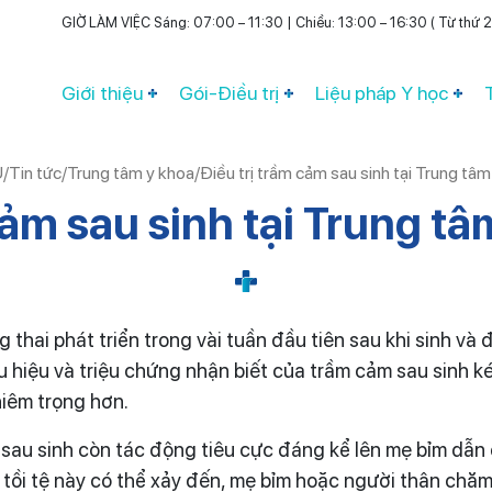
GIỜ LÀM VIỆC Sáng: 07:00 – 11:30 | Chiều: 13:00 – 16:30 ( Từ thứ 2 
Giới thiệu
Gói-Điều trị
Liệu pháp Y học
Ủ
/
Tin tức
/
Trung tâm y khoa
/
Điều trị trầm cảm sau sinh tại Trung tâ
 cảm sau sinh tại Trung t
thai phát triển trong vài tuần đầu tiên sau khi sinh và 
u hiệu và triệu chứng nhận biết của trầm cảm sau sinh k
iêm trọng hơn.
sau sinh còn tác động tiêu cực đáng kể lên mẹ bỉm dẫn đ
p tồi tệ này có thể xảy đến, mẹ bỉm hoặc người thân ch