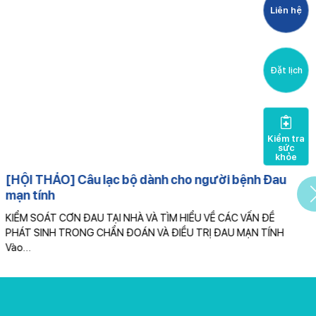
Liên hệ
Đặt lịch
Kiểm tra
sức
khỏe
[HỘI THẢO] Câu lạc bộ dành cho người bệnh Đau
mạn tính
KIỂM SOÁT CƠN ĐAU TẠI NHÀ VÀ TÌM HIỂU VỀ CÁC VẤN ĐỀ
L
PHÁT SINH TRONG CHẨN ĐOÁN VÀ ĐIỀU TRỊ ĐAU MẠN TÍNH
ở
Vào…