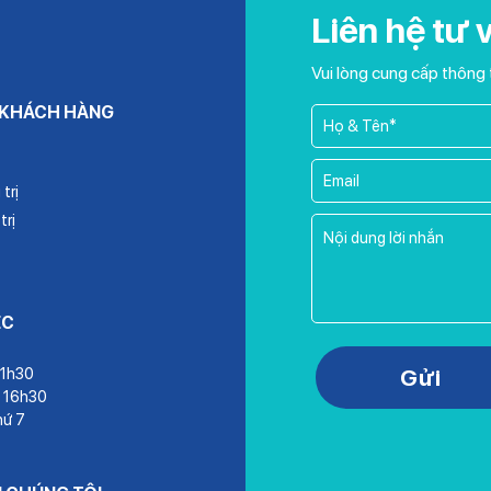
Liên hệ tư 
Vui lòng cung cấp thông 
 KHÁCH HÀNG
trị
trị
ỆC
Please leave this field empty.
Gửi
11h30
– 16h30
hứ 7