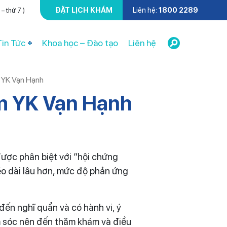
ĐẶT LỊCH KHÁM
Liên hệ:
1800 2289
– thứ 7 )
Tin Tức
Khoa học – Đào tạo
Liên hệ
m YK Vạn Hạnh
âm YK Vạn Hạnh
được phân biệt với “hội chứng
éo dài lâu hơn, mức độ phản ứng
ến nghĩ quẩn và có hành vi, ý
ăm sóc nên đến thăm khám và điều