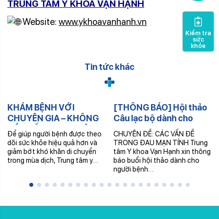
TRUNG TÂM Y KHOA VẠN HẠNH
Website:
www.ykhoavanhanh.vn
Kiểm tra
sức
khỏe
Tin tức khác
KHÁM BỆNH VỚI
[THÔNG BÁO] Hội thảo
CHUYÊN GIA – KHÔNG
Câu lạc bộ dành cho
CẦN ĐẾN TRUNG TÂM –
người bệnh ĐAU MẠN
Để giúp người bệnh được theo
CHUYÊN ĐỀ: CÁC VẤN ĐỀ
NHẬN THUỐC TRONG
TÍNH
dõi sức khỏe hiệu quả hơn và
TRONG ĐAU MẠN TÍNH Trung
NGÀY
giảm bớt khó khăn di chuyển
tâm Y khoa Vạn Hạnh xin thông
trong mùa dịch, Trung tâm y…
báo buổi hội thảo dành cho
người bệnh…