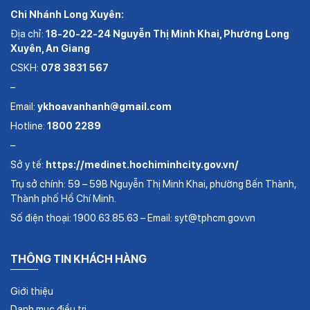
Chi Nhánh Long Xuyên:
Địa chỉ:
18-20-22-24 Nguyễn Thị Minh Khai, Phường Long
Xuyên, An Giang
CSKH:
078 3831 567
–
Email:
ykhoavanhanh@gmail.com
Hotline:
1800 2289
–
Sở y tế:
https://medinet.hochiminhcity.gov.vn/
Trụ sở chính: 59 – 59B Nguyễn Thị Minh Khai, phường Bến Thành,
Thành phố Hồ Chí Minh.
Số điện thoại: 1900.63.85.63 – Email: syt@tphcm.gov.vn
THÔNG TIN KHÁCH HÀNG
Giới thiệu
Danh mục điều trị