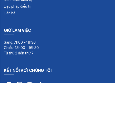
Liệu pháp điều trị
Liên hệ
GIỜ LÀM VIỆC
Sáng: 7h00 – 11h30
Chiều: 13h00 – 16h30
Từ thứ 2 đến thứ 7
KẾT NỐI VỚI CHÚNG TÔI
©2026 Trung Tâm Y Khoa Vạn Hạnh. All rights reserved | Make by
CuongWP
from
Amwind