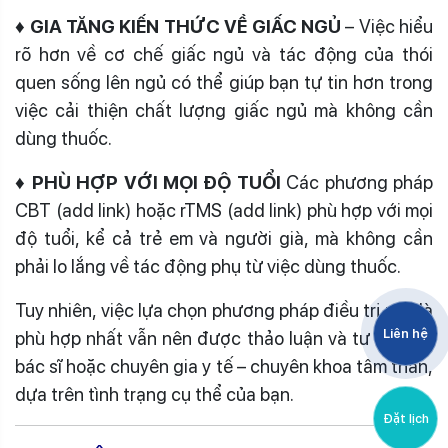
♦ GIA TĂNG KIẾN THỨC VỀ GIẤC NGỦ
– Việc hiểu
rõ hơn về cơ chế giấc ngủ và tác động của thói
quen sống lên ngủ có thể giúp bạn tự tin hơn trong
việc cải thiện chất lượng giấc ngủ mà không cần
dùng thuốc.
♦ PHÙ HỢP VỚI MỌI ĐỘ TUỔI
Các phương pháp
CBT (add link) hoặc rTMS (add link) phù hợp với mọi
độ tuổi, kể cả trẻ em và người già, mà không cần
phải lo lắng về tác động phụ từ việc dùng thuốc.
Tuy nhiên, việc lựa chọn phương pháp điều trị nào là
Liên hệ
phù hợp nhất vẫn nên được thảo luận và tư vấn với
bác sĩ hoặc chuyên gia y tế – chuyên khoa tâm thần,
dựa trên tình trạng cụ thể của bạn.
Đặt lịch