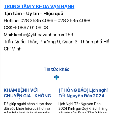
TRUNG TÂM Y KHOA VẠN HẠNH
Tận tâm – Uy tín – Hiệu quả
Hotline: 028.3535.4096 – 028.3535.4098
CSKH: 0867 01 09 08
Mail: lienhe@ykhoavanhanh.vn159
Trần Quốc Thảo, Phường 9, Quận 3, Thành phố Hồ
Chí Minh
Tin tức khác
KHÁM BỆNH VỚI
[THÔNG BÁO] Lịch nghỉ
CHUYÊN GIA – KHÔNG
Tết Nguyên Đán 2024
CẦN ĐẾN TRUNG TÂM –
tại Trung Tâm Y Khoa
Để giúp người bệnh được theo
Lịch Nghỉ Tết Nguyên Đán
NHẬN THUỐC TRONG
Vạn Hạnh
dõi sức khỏe hiệu quả hơn và
2024 Kính gửi Quý khách hàng,
NGÀY
giảm bớt khó khăn di chuyển
đối tác của Trung Tâm Y Khoa