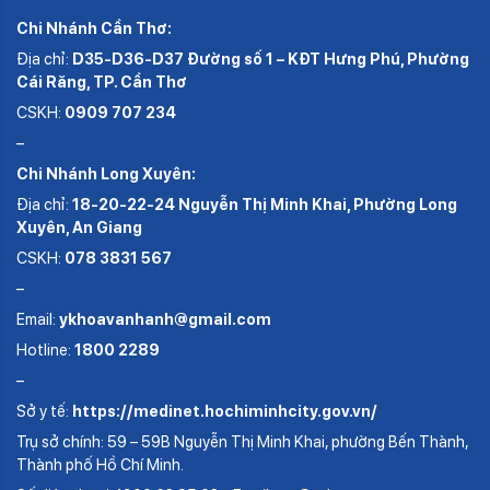
Chi Nhánh Cần Thơ:
Địa chỉ:
D35-D36-D37 Đường số 1 – KĐT Hưng Phú, Phường
Cái Răng, TP. Cần Thơ
CSKH:
0909 707 234
–
Chi Nhánh Long Xuyên:
Địa chỉ:
18-20-22-24 Nguyễn Thị Minh Khai, Phường Long
Xuyên, An Giang
CSKH:
078 3831 567
–
Email:
ykhoavanhanh@gmail.com
Hotline:
1800 2289
–
Sở y tế:
https://medinet.hochiminhcity.gov.vn/
Trụ sở chính: 59 – 59B Nguyễn Thị Minh Khai, phường Bến Thành,
Thành phố Hồ Chí Minh.