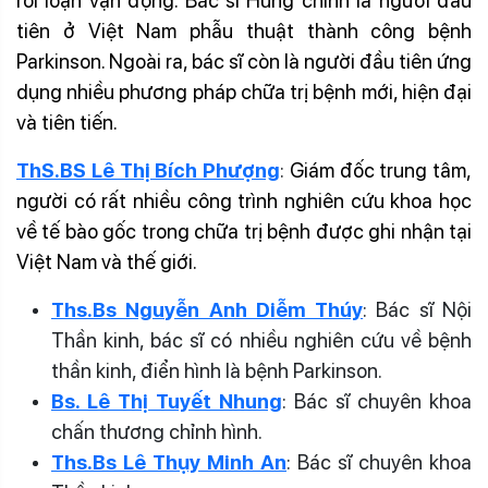
rối loạn vận động. Bác sĩ Hùng chính là người đầu
tiên ở Việt Nam phẫu thuật thành công bệnh
Parkinson. Ngoài ra, bác sĩ còn là người đầu tiên ứng
dụng nhiều phương pháp chữa trị bệnh mới, hiện đại
và tiên tiến.
ThS.BS Lê Thị Bích Phượng
:
Giám đốc trung tâm,
người có rất nhiều công trình nghiên cứu khoa học
về tế bào gốc trong chữa trị bệnh được ghi nhận tại
Việt Nam và thế giới.
Ths.Bs Nguyễn Anh Diễm Thúy
: Bác sĩ Nội
Thần kinh, bác sĩ có nhiều nghiên cứu về bệnh
thần kinh, điển hình là bệnh Parkinson.
Bs. Lê Thị Tuyết Nhung
: Bác sĩ chuyên khoa
chấn thương chỉnh hình.
Ths.Bs Lê Thụy Minh An
: Bác sĩ chuyên khoa