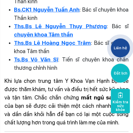
Thần kinh
Bs.CK1 Nguyễn Tuấn Anh
: Bác sĩ chuyên khoa
Thần kinh
Ths.Bs Lê Nguyễn Thụy Phương
: Bác sĩ
chuyên khoa Tâm thần
Ths.Bs Lê Hoàng Ngọc Trâm
: Bác sĩ chuyên
Liên hệ
khoa Tâm thần
Ts.Bs Võ Văn Sĩ
: Tiến sĩ chuyên khoa chấn
thương chỉnh hình
Đặt lịch
Khi lựa chọn trung tâm Y Khoa Vạn Hạnh bạn sẽ
được thăm khám, tư vấn và điều trị hết sức kỹ càng
và tận tâm. Chắc chắn chứng
mất ngủ sau sinh
Kiểm tra
của bạn sẽ được cải thiện một cách nhanh chóng
sức
khỏe
và dần dần khỏi hẳn để bạn có lại một cuộc sống
chất lượng hơn trong quá trình làm mẹ của mình.